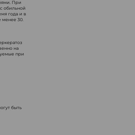
иями. При
 с обильной
мя года и в
 менее 30.
еркератоз
венно на
зуемые при
огут быть