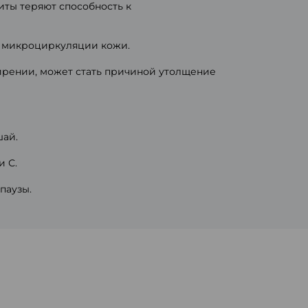
иты теряют способность к
я микроциркуляции кожи.
ирении, может стать причиной утолщение
шай.
и С.
паузы.