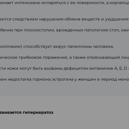
инает интенсивно испаряться с ее поверхности, а корнеоц
овится следствием нарушения обмена веществ и ухудшени
бенно при плоскостопии, врожденных патологиях стоп, ож
коплакии) способствует вирус папилломы человека.
ническое грибковое поражение, а также опоясывающий ли
сти кожи могут быть вызваны дефицитом витаминов А, Е, D 
ием недостатка гормона эстрогена у женщин в период мено
азвивается гиперкератоз