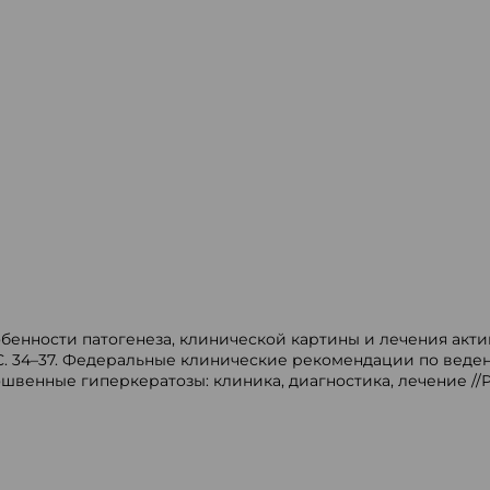
собенности патогенеза, клинической картины и лечения акти
– С. 34–37. Федеральные клинические рекомендации по веде
дошвенные гиперкератозы: клиника, диагностика, лечение //РМЖ