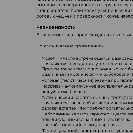
роговом слое кератиноциты теряют воду и
гиперкератозе происходит ускоренная ди
роговых чешуек с поверхности кожи, наобо
Разновидности
В зависимости от происхождения выделяю
По клиническим проявлениям.
Мозоли – часто встречающаяся разновидн
появляются вследствие утолщения кожи
Причем такое изменение кожи может быт
различными хроническими заболеваниям
Роговая (тилотическая) экзема проявля
Псориаз - аутоиммунное воспалительно
чешуйчатые бляшки.
Актинический кератоз обычно представ
появляются после избыточной инсоляции
озлокачествления и требует обязательно
Себорейный кератоз характеризуется м
локализующимися на лице, шее, плечах 
новообразований кожи у взрослых.
Фолликулярный гиперкератоз («гусиная 