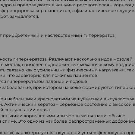
 ядро и превращаются в чешуйки рогового слоя – корнеоц
фференцировка кератиноцитов, а физиологическое слущив
рот, замедляется.
т приобретенный и наследственный гиперкератоз.
ость гиперкератоза. Различают несколько видов мозолей, 
 в местах, наиболее подверженных механическому воздейс
ь связано как с усиленными физическими нагрузками, так 
и, что характерно для пожилых пациентов.
ется гиперкератозом ладоней и подошв.
е заболевание, при котором на коже формируются гиперке
лен небольшими красноватыми чешуйчатыми выпуклостями
. Актинический кератоз – серьезное состояние с высокой 
й консультации врача.
аленькими коричневыми или черными пятнами, обычно
и спине. Это одно из наиболее распространенных доброкач
кожа») характеризуется закупоркой устьев фолликулов о