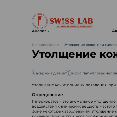
Анализы
Ак
Главная
Болезнь
Утолщение кожи, или гипер
Утолщение кож
Cахарный диабет
Вирус папилломы челов
Утолщение кожи: причины появления, при к
Определение
Гиперкератоз – это аномальное утолщение 
воздействия химических веществ, частого 
фоне некоторых заболеваний. Утолщение к
конечной точкой процесса дифференцировк