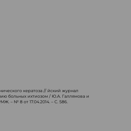
нического кератоза // йский журнал
нию больных ихтиозом / Ю.А. Галлямова и
. – № 8 от 17.04.2014. – С. 586.