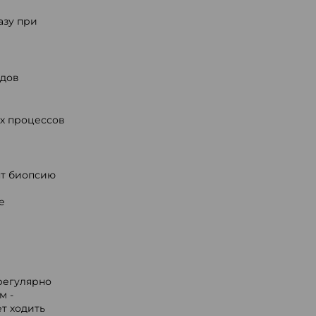
азу при
одов
х процессов
ят биопсию
е
регулярно
м -
т ходить