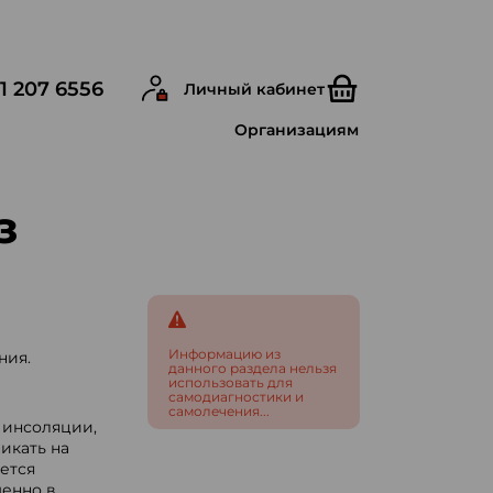
1 207 6556
Личный кабинет
Организациям
з
Информацию из
ния.
данного раздела нельзя
использовать для
самодиагностики и
самолечения...
 инсоляции,
икать на
ется
менно в