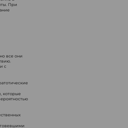
иты. При
ание
но все они
твию.
и с
ратотические
, которые
вероятностью
ественных
роговевшими