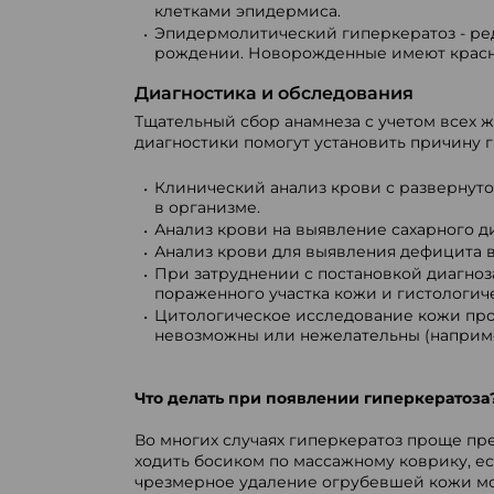
клетками эпидермиса.
Эпидермолитический гиперкератоз - ред
рождении. Новорожденные имеют красн
Диагностика и обследования
Тщательный сбор анамнеза с учетом всех 
диагностики помогут установить причину г
Клинический анализ крови с развернут
в организме.
Анализ крови на выявление сахарного ди
Анализ крови для выявления дефицита 
При затруднении с постановкой диагно
пораженного участка кожи и гистологич
Цитологическое исследование кожи пров
невозможны или нежелательны (наприме
Что делать при появлении гиперкератоза
Во многих случаях гиперкератоз проще пре
ходить босиком по массажному коврику, ес
чрезмерное удаление огрубевшей кожи мо