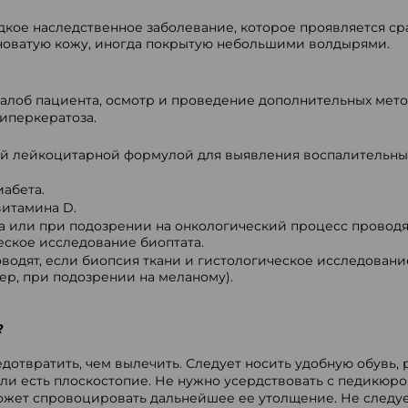
кое наследственное заболевание, которое проявляется ср
оватую кожу, иногда покрытую небольшими волдырями.
жалоб пациента, осмотр и проведение дополнительных мет
иперкератоза.
ой лейкоцитарной формулой для выявления воспалительны
абета.
витамина D.
за или при подозрении на онкологический процесс провод
еское исследование биоптата.
одят, если биопсия ткани и гистологическое исследовани
р, при подозрении на меланому).
?
дотвратить, чем вылечить. Следует носить удобную обувь, 
ли есть плоскостопие. Не нужно усердствовать с педикюро
жет спровоцировать дальнейшее ее утолщение. Не следуе