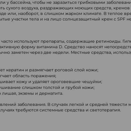
или у бассейна, чтобы не заразиться грибковыми заболеван
ть сухого воздуха, раздражающих моющих средств, кремов
де или, наоборот, в слишком жарком климате. В теплое вре
тые участки тела и на лицо солнцезащитный крем с SPF не
 часто используют препараты, содержащие ретиноиды. Гип
ктивную форму витамина D. Средство наносят непосредст
ычно заметен через две недели. Местные средства, исполь
ет кератин и размягчает роговой слой кожи;
ягчает область поражения;
шивает кожу и удаляет ороговевшие чешуйки;
ушивание слишком толстой и грубой кожи;
 лишая, экземы и дерматита.
влений заболевания. В случаях легкой и средней тяжести м
лучаях требуются системные средства и светотерапия.