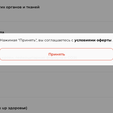
их органов и тканей
ла
Нажимая "Принять", вы соглашаетесь с
условиями оферты
Принять
 крови, лейкоцитарная формула и СОЭ)
 up здоровья)