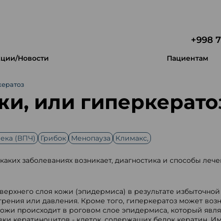
+998 7
ции/Новости
Пациентам
кератоз
и, или гиперкерато
ека (ВПЧ)
Грибок
Менопауза
Климакс,
аких заболеваниях возникает, диагностика и способы лече
верхнего слоя кожи (эпидермиса) в результате избыточной
трения или давления. Кроме того, гиперкератоз может возн
ожи происходит в роговом слое эпидермиса, который явля
и кератиноцитов - клеток, содержащих белок кератин. И