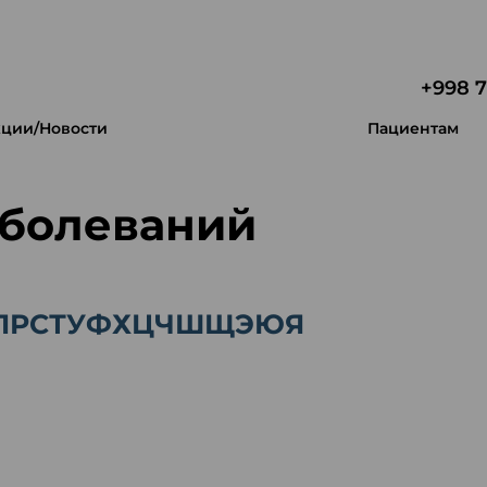
+998 7
ции/Новости
Пациентам
аболеваний
П
Р
С
Т
У
Ф
Х
Ц
Ч
Ш
Щ
Э
Ю
Я