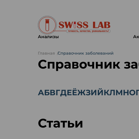
Анализы
Ак
Главная
Справочник заболеваний
Справочник з
А
Б
В
Г
Д
Е
Ё
Ж
З
И
Й
К
Л
М
Н
О
Статьи