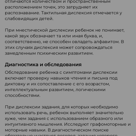
отличаются количеством и пространственным
расположением точек, это затрудняет их
распознавание. Тактильная дислексия отмечается у
слабовидящих детей.
При мнестической дислексии ребенок не понимает,
какой звук обозначает та или иная буква, и,
соответственно, не способен овладеть алфавитом. В
этих случаях дислексия может сопровождаться
замедленным психическим развитием.
Диагностика и обследования
Обследование ребенка с симптомами дислексии
включает проверку навыков чтения и письма под
диктовку и их сопоставление с его возрастом,
интеллектуальным развитием, логическими
способностями.
При дислексии задания, для которых необходимо
использовать речь, ребенок выполняет значительно
хуже, чем задания с использованием образного или
интуитивного мышления. Исследуют графомоторные и
моторные навыки. В диагностическом поиске
обязательно участвует логопед, задания которого