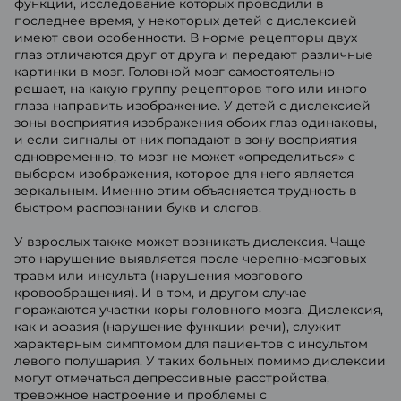
функции, исследование которых проводили в
последнее время, у некоторых детей с дислексией
имеют свои особенности. В норме рецепторы двух
глаз отличаются друг от друга и передают различные
картинки в мозг. Головной мозг самостоятельно
решает, на какую группу рецепторов того или иного
глаза направить изображение. У детей с дислексией
зоны восприятия изображения обоих глаз одинаковы,
и если сигналы от них попадают в зону восприятия
одновременно, то мозг не может «определиться» с
выбором изображения, которое для него является
зеркальным. Именно этим объясняется трудность в
быстром распознании букв и слогов.
У взрослых также может возникать дислексия. Чаще
это нарушение выявляется после черепно-мозговых
травм или инсульта (нарушения мозгового
кровообращения). И в том, и другом случае
поражаются участки коры головного мозга. Дислексия,
как и афазия (нарушение функции речи), служит
характерным симптомом для пациентов с инсультом
левого полушария. У таких больных помимо дислексии
могут отмечаться депрессивные расстройства,
тревожное настроение и проблемы с