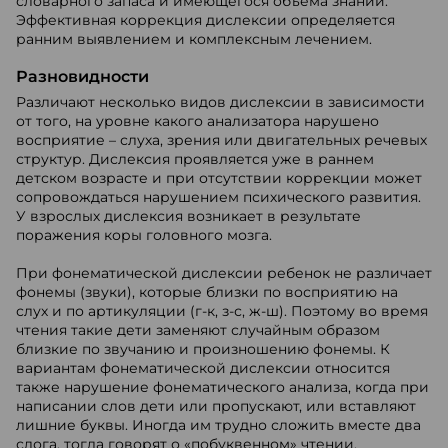
словарного запаса и имеющегося объема знаний.
Эффективная коррекция дислексии определяется
ранним выявлением и комплексным лечением.
Разновидности
Различают несколько видов дислексии в зависимости
от того, на уровне какого анализатора нарушено
восприятие – слуха, зрения или двигательных речевых
структур. Дислексия проявляется уже в раннем
детском возрасте и при отсутствии коррекции может
сопровождаться нарушением психического развития.
У взрослых дислексия возникает в результате
поражения коры головного мозга.
При фонематической дислексии ребенок не различает
фонемы (звуки), которые близки по восприятию на
слух и по артикуляции (г-к, з-с, ж-ш). Поэтому во время
чтения такие дети заменяют случайным образом
близкие по звучанию и произношению фонемы. К
вариантам фонематической дислексии относится
также нарушение фонематического анализа, когда при
написании слов дети или пропускают, или вставляют
лишние буквы. Иногда им трудно сложить вместе два
слога, тогда говорят о «побуквенном» чтении.