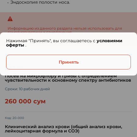
Эндоскопия полости носа.
Информацию из данного раздела нельзя использовать для
самодиагностики и самолечения...
Нажимая "Принять", вы соглашаетесь с
условиями
оферты
.
Принять
Код: 15-095
Посев на микрофлору и грибы с определением
чувствительности к основному спектру антибиотиков
Сроки: 10 рабочих дней
260 000 сум
Код: 20-000
Клинический анализ крови (общий анализ крови,
лейкоцитарная формула и СОЭ)