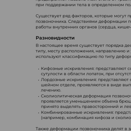
при поддержании тела в определенном п
Существует ряд факторов, которые могут 
позвоночника. Следствиями деформации по
работы внутренних органов (сердца, кише
Разновидности
В настоящее время существует порядка де
типу, месту расположения, направлению и 
используют классификацию по типу деформ
Кифозные искривления: представляют со
сутулости в области лопаток, при отсут
Лордозные искривления: представляют 
шейном отделе, проявляются в виде вып
лечению.
Сколиолитическая деформация позвоночн
проявляется уменьшением объема брюшн
принято выделять правосторонний и лев
Комбинированные искривления: предст
(например, комбинация кифоза и сколио
Также деформации позвоночника делят в 