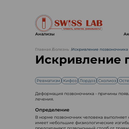
Анализы
Ак
Главная
Болезнь
Искривление позвоночника
Искривление 
Ревматизм
Кифоз
Лордоз
Сколиоз
Осте
Деформация позвоночника - причины появле
лечения.
Определение
В норме позвоночник человека выполняет
имеет небольшие физиологические изгибы
предохраняют позвоночный столб от трав