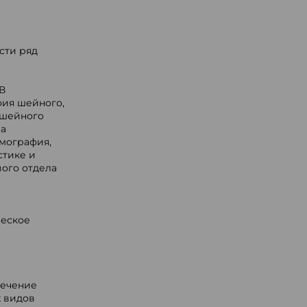
сти ряд
В
фия шейного,
 шейного
ла
мография,
стике и
вого отдела
ческое
лечение
х видов