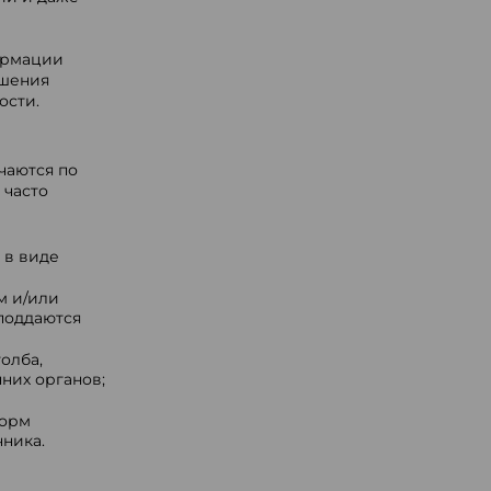
ормации
ушения
ости.
чаются по
 часто
 в виде
м и/или
поддаются
олба,
них органов;
форм
ника.