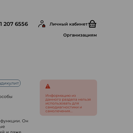
1 207 6556
Личный кабинет
Организациям
адикулит
Информацию из
пособы
данного раздела нельзя
использовать для
самодиагностики и
самолечения...
 функции. Он
ые
ий и даже