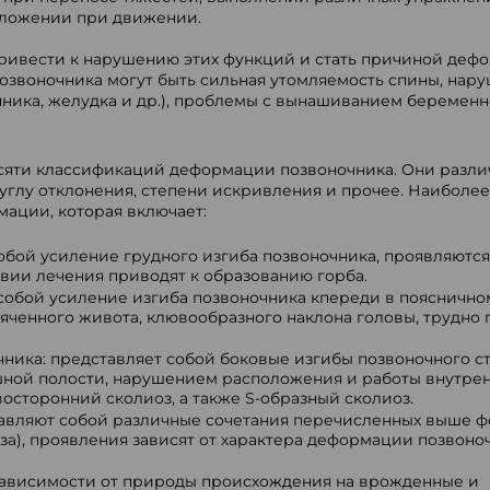
оложении при движении.
привести к нарушению этих функций и стать причиной деф
звоночника могут быть сильная утомляемость спины, нар
чника, желудка и др.), проблемы с вынашиванием беременн
сяти классификаций деформации позвоночника. Они разли
углу отклонения, степени искривления и прочее. Наиболее
ации, которая включает:
бой усиление грудного изгиба позвоночника, проявляются
ствии лечения приводят к образованию горба.
собой усиление изгиба позвоночника кпереди в пояснично
яченного живота, клювообразного наклона головы, трудно 
ика: представляет собой боковые изгибы позвоночного ст
ой полости, нарушением расположения и работы внутрен
осторонний сколиоз, а также S-образный сколиоз.
авляют собой различные сочетания перечисленных выше 
за), проявления зависят от характера деформации позвоноч
зависимости от природы происхождения на врожденные и