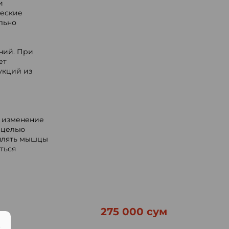
и
ческие
льно
ний. При
ет
укций из
, изменение
 целью
плять мышцы
ться
275 000 сум
.