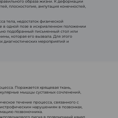
правильного образа жизни. К деформации
тей, плоскостопие, ампутация конечностей,
а тела, недостаток физической
ие в одной позе в искривленном положении
ильно подобранный письменный стол или
ны, которая его вызвала. Для этого
ых диагностических мероприятий и
оцесса. Поражается хрящевая ткань,
тикулярные мышцы суставных сочленений,
ическое течение процесса, связанного с
дистрофическим нарушениям в позвонках,
рмацию позвоночника.
ежпозвонкового диска в позвоночный канал,