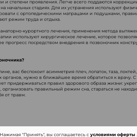
ии и степени проявления. Легче всего поддаются коррекци
а начальных стадиях. Для их устранения используют физи
кровати с ортопедическими матрацами и подушками, прави
ают режим труда и отдыха.
санаторно-курортного лечения, применения метода вытяже
рапии используют хирургическое лечение, которое позволя
е прогресс посредством внедрения в позвоночник констр
воночника?
не, вас беспокоит асимметрия плеч, лопаток, таза, локтей
 органов, нужно в ближайшее время обратиться к врачу. С
ет придерживаться правил здорового образа жизни: укре
, организовать правильный режим сна, стараться не находи
я от травм.
Нажимая "Принять", вы соглашаетесь с
условиями оферты