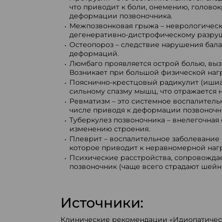
что приводит к боли, онемению, голово
деформации позвоночника.
Межпозвонковая грыжа – неврологическа
дегенеративно-дистрофическому разру
Остеопороз – следствие нарушения балан
деформаций.
Люмбаго проявляется острой болью, вы
Возникает при большой физической нагр
Пояснично-крестцовый радикулит (ишиас
сильному спазму мышц, что отражается н
Ревматизм – это системное воспалитель
числе приводя к деформации позвоночн
Туберкулез позвоночника – внелегочная
изменению строения.
Плеврит – воспалительное заболевание
которое приводит к неравномерной нагр
Психические расстройства, сопровожда
позвоночник (чаще всего страдают шейн
Источники:
Клинические рекомендации «Идиопатическ