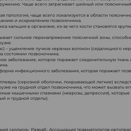
кружению. Чаще всего затрагивает шейный или поясничный 
я патология, чаще всего локализуется в области поясничн
шению и искривлению позвоночника.
са кальция в организме, из-за чего кости становятся хру
зывает сильное перенапряжение поясничной зоны, способн
узке.
) – ущемление пучков нервных волокон (седалищного нерв
а состоянии позвоночника.
ное заболевание, которое поражает соединительную ткань 
ика.
 форма инфекционного заболевания, которая поражает поз
 плевры (серозной оболочки, покрывающей легкие) вследс
узке на грудной отдел позвоночника, что может вызвать е
емые мышечными спазмами (неврозы, депрессия), которые 
ый и грудной отделы).
ий сколиоз». Разраб.: Ассоциация травматологов-ортопед