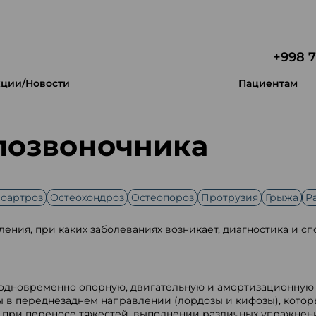
+998 7
ции/Новости
Пациентам
позвоночника
оартроз
Остеохондроз
Остеопороз
Протрузия
Грыжа
Р
ния, при каких заболеваниях возникает, диагностика и с
 одновременно опорную, двигательную и амортизационную
 в переднезаднем направлении (лордозы и кифозы), котор
м при переносе тяжестей, выполнении различных упражнен