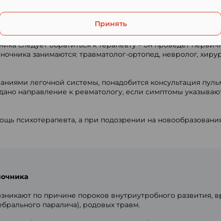
Принять
ка следует обратиться к терапевту – он проведет первич
очника занимаются: травматолог-ортопед, невролог, хирур
ваниями легочной системы, понадобится консультация пул
дано направление к ревматологу, если симптомы указывают
щь психотерапевта, а при подозрении на новообразования 
ночника
никают по причине пороков внутриутробного развития, в
брального паралича), родовых травм.