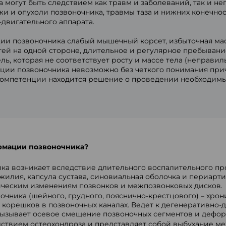
огут быть следствием как травм и заболеваний, так и не
и и опухоли позвоночника, травмы таза и нижних конечнос
двигательного аппарата.
и позвоночника слабый мышечный корсет, избыточная масс
тей на одной стороне, длительное и регулярное пребыван
ль, которая не соответствует росту и массе тела (неправ
ции позвоночника невозможно без четкого понимания причи
го компетенции находится решение о проведении необходим
рмации позвоночника?
ика возникает вследствие длительного воспалительного пр
ожилия, капсула сустава, синовиальная оболочка и периар
ическим изменениям позвонков и межпозвонковых дисков.
чника (шейного, грудного, пояснично-крестцового) – хрон
орешков в позвоночных каналах. Ведет к дегенеративно-
 вызывает осевое смещение позвоночных сегментов и дефо
едствием остеохондроза и представляет собой выбухание м