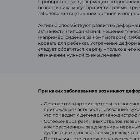
Приобретенные деформации позвоночника м
позвоночника могут привести травмы, грыж
заболевания внутренних органов и опорно-
Активно способствуют развитию деформаци
активности (гиподинамия), ношение тяжес
(например, сидение за компьютером), мебе
кровать для ребенка). Устранение деформа
следует обратиться к врачу – только в е
назначении нужной схемы лечения.
При каких заболеваниях возникают дефо
Остеоартроз (артрит, артроз) позвоночн
прилежащая часть кости, связочные сух
что приводит к дегенеративно-дистроф
Остеохондроз различных отделов позвоно
компрессионным защемлением нервных к
суставах и межпозвонковых дисках, что
Протрузия – это состояние является сл