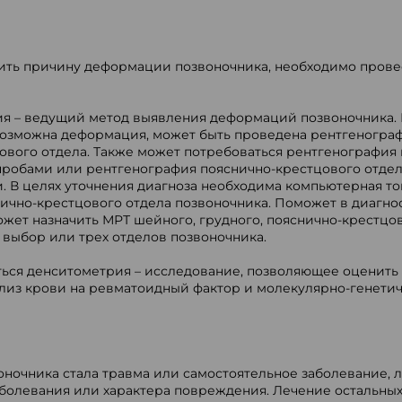
вить причину деформации позвоночника, необходимо прове
ия – ведущий метод выявления деформаций позвоночника. 
 возможна деформация, может быть проведена рентгеногра
ового отдела. Также может потребоваться рентгенография
пробами или рентгенография пояснично-крестцового отде
 В целях уточнения диагноза необходима компьютерная то
нично-крестцового отдела позвоночника. Поможет в диагно
жет назначить МРТ шейного, грудного, пояснично-крестцо
а выбор или трех отделов позвоночника.
ься денситометрия – исследование, позволяющее оценить
ализ крови на ревматоидный фактор и молекулярно-генети
ночника стала травма или самостоятельное заболевание, 
заболевания или характера повреждения. Лечение остальны