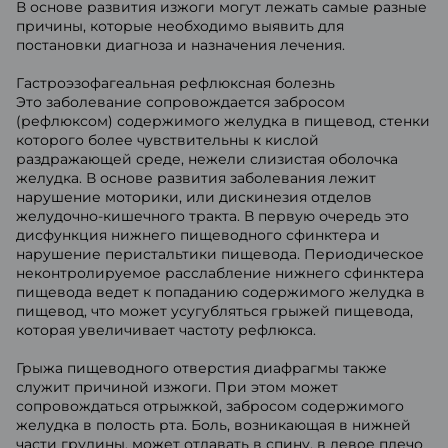
В основе развития изжоги могут лежать самые разные
причины, которые необходимо выявить для
постановки диагноза и назначения лечения.
Гастроэзофагеальная рефлюксная болезнь
Это заболевание сопровождается забросом
(рефлюксом) содержимого желудка в пищевод, стенки
которого более чувствительны к кислой
раздражающей среде, нежели слизистая оболочка
желудка. В основе развития заболевания лежит
нарушение моторики, или дискинезия отделов
желудочно-кишечного тракта. В первую очередь это
дисфункция нижнего пищеводного сфинктера и
нарушение перистальтики пищевода. Периодическое
неконтролируемое расслабление нижнего сфинктера
пищевода ведет к попаданию содержимого желудка в
пищевод, что может усугубляться грыжей пищевода,
которая увеличивает частоту рефлюкса.
Грыжа пищеводного отверстия диафрагмы также
служит причиной изжоги. При этом может
сопровождаться отрыжкой, забросом содержимого
желудка в полость рта. Боль, возникающая в нижней
части грудины, может отдавать в спину, в левое плечо