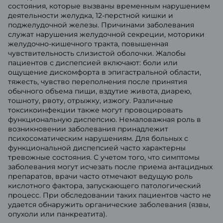
состояния, которые вызваны временным нарушением
деятельности желудка, 12-перстной кишки и
поджелудочной железы. Причинами заболевания
служат нарушения желудочной секреции, моторики
желудочно-кишечного тракта, повышенная
чувствительность слизистой оболочки. Жалобы
пациентов с диспепсией включают: боли или
ощущение дискомфорта в эпигастральной области,
тяжесть, чувство переполнения после принятия
обычного объема пищи, вздутие живота, диарею,
тошноту, рвоту, отрыжку, изжогу. Различные
токсикоинфекции также могут провоцировать
функциональную диспепсию. Немаловажная роль в
возникновении заболевания принадлежит
психосоматическим нарушениям. Для больных с
функциональной диспепсией часто характерны
тревожные состояния. С учетом того, что симптомы
заболевания могут исчезать после приема антацидных
препаратов, врачи часто отмечают ведущую роль
кислотного фактора, запускающего патологический
процесс. При обследовании таких пациентов часто не
удается обнаружить органические заболевания (язвы,
опухоли или панкреатита).