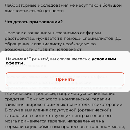
Лабораторные исследования не несут такой большой
диагностической ценности.
Что делать при заикании?
Человек с заиканием, независимо от формы
расстройства, нуждается в помощи специалистов. До
обращения к специалисту необходимо по
возможности оградить человека от
психотравмирующих ситуаций.
Нажимая "Принять", вы соглашаетесь с
условиями
оферты
.
Лечение заикания
Поскольку заикание часто развивается на фоне
Принять
невротических расстройств, депрессии,
эффективными оказываются препараты, влияющие на
психические процессы, например успокаивающие
средства. Помимо этого в комплексной терапии
заикания широко применяются методы психотерапии.
В случае выявления структурной (органической)
патологии в соответствующих центрах головного
мозга применяется терапия, направленная на
нормализацию обменных процессов в головном мозге,