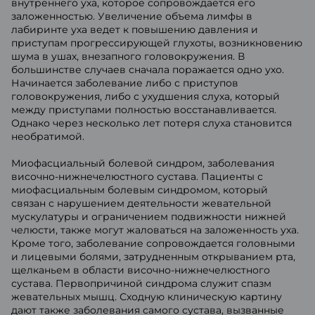
внутреннего уха, которое сопровождается его
заложенностью. Увеличение объема лимфы в
лабиринте уха ведет к повышению давления и
приступам прогрессирующей глухоты, возникновению
шума в ушах, внезапного головокружения. В
большинстве случаев сначала поражается одно ухо.
Начинается заболевание либо с приступов
головокружения, либо с ухудшения слуха, который
между приступами полностью восстанавливается.
Однако через несколько лет потеря слуха становится
необратимой.
Миофасциальный болевой синдром, заболевания
височно-нижнечелюстного сустава. Пациенты с
миофасциальным болевым синдромом, который
связан с нарушением деятельности жевательной
мускулатуры и ограничением подвижности нижней
челюсти, также могут жаловаться на заложенность уха.
Кроме того, заболевание сопровождается головными
и лицевыми болями, затрудненным открыванием рта,
щелканьем в области височно-нижнечелюстного
сустава. Первопричиной синдрома служит спазм
жевательных мышц. Сходную клиническую картину
дают также заболевания самого сустава, вызванные