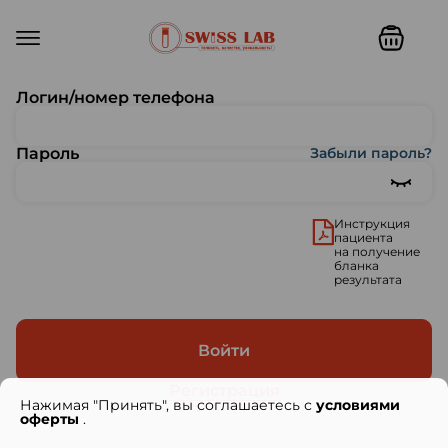
Вход в личный кабинет
Логин/номер телефона
Пароль
Забыли пароль?
Инструкция
пациента
на получение
бланка
результата
Войти
Регистрация
Нажимая "Принять", вы соглашаетесь с
условиями
оферты
.