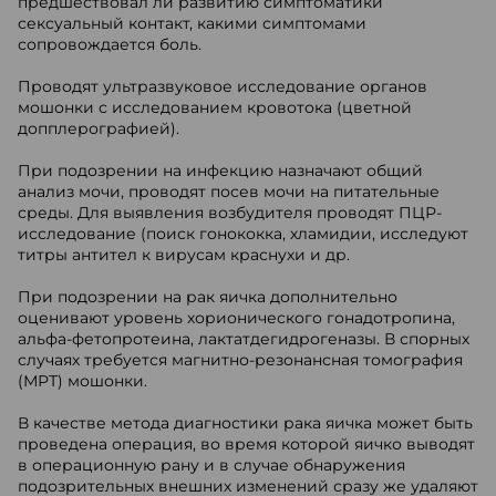
предшествовал ли развитию симптоматики
сексуальный контакт, какими симптомами
сопровождается боль.
Проводят ультразвуковое исследование органов
мошонки с исследованием кровотока (цветной
допплерографией).
При подозрении на инфекцию назначают общий
анализ мочи, проводят посев мочи на питательные
среды. Для выявления возбудителя проводят ПЦР-
исследование (поиск гонококка, хламидии, исследуют
титры антител к вирусам краснухи и др.
При подозрении на рак яичка дополнительно
оценивают уровень хорионического гонадотропина,
альфа-фетопротеина, лактатдегидрогеназы. В спорных
случаях требуется магнитно-резонансная томография
(МРТ) мошонки.
В качестве метода диагностики рака яичка может быть
проведена операция, во время которой яичко выводят
в операционную рану и в случае обнаружения
подозрительных внешних изменений сразу же удаляют