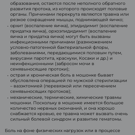
образования, остаются после неполного обратного
развития протока, из которого происходят половые
органы. Причинами перекрута являются травма или
резкое сокращение мышцы, поднимающей яичко;
орхит (воспаление яичка), эпидидимит (воспаление
придатка яичка), орхоэпидидимит (воспаление
яичка и придатка яичка) могут быть вызваны
инфекционными причинами (размножением
условно-патогенной бактериальной флоры,
заболеваниями, передающимися половым путем,
вирусами паротита, краснухи, Косаки и др.) и
неинфекционными (забросом мочи в
семявыносящие протоки);
острая и хроническая боль в мошонке бывает
обусловлена операцией по мужской стерилизации
– вазэктомией (перевязкой или пересечением
семявыносящих протоков);
механические, термические, химические травмы
мошонки. Поскольку в мошонке имеется большое
количество нервных окончаний, и она хорошо
снабжается кровью, ее травма может вызвать очень
сильный болевой синдром и развитие гематомы.
Боль на фоне физических нагрузок или в процессе