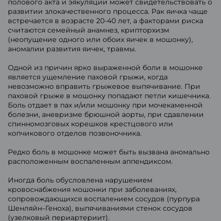
полового акта и эякуляции может свидетельствовать о
развитии злокачественного процесса. Рак яичка чаще
встречается в возрасте 20-40 лет, а факторами риска
считаются семейный анамнез, крипторхизм
(неопущение одного или обоих яичек в мошонку),
аномалии развития яичек, травмы.
Одной из причин ярко выраженной боли в мошонке
является ущемление паховой грыжи, когда
невозможно вправить грыжевое выпячивание. При
паховой грыже в мошонку попадают петли кишечника.
Боль отдает в пах и/или мошонку при мочекаменной
болезни, аневризме брюшной аорты, при сдавлении
спинномозговых корешков крестцового или
копчикового отделов позвоночника.
Редко боль в мошонке может быть вызвана аномально
расположенным воспаленным аппендиксом.
Иногда боль обусловлена нарушением
кровоснабжения мошонки при заболеваниях,
сопровождающихся воспалением сосудов (пурпура
Шенляйн–Геноха), выпячиваниями стенок сосудов
(узелковый периартериит).