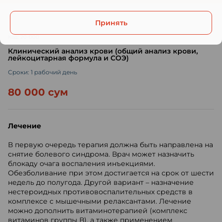
Принять
Код: 20-000
Клинический анализ крови (общий анализ крови,
лейкоцитарная формула и СОЭ)
Сроки: 1 рабочий день
80 000 сум
Лечение
В первую очередь терапия должна быть направлена на
снятие болевого синдрома. Врач может назначить
блокаду очага воспаления инъекциями.
Обезболивание при этом достигается на срок от шести
недель до полугода. Другой вариант – назначение
нестероидных противовоспалительных средств в
комплексе с мышечными релаксантами. Лечение
можно дополнить витаминотерапией (комплекс
витаминов группы В), а также применением