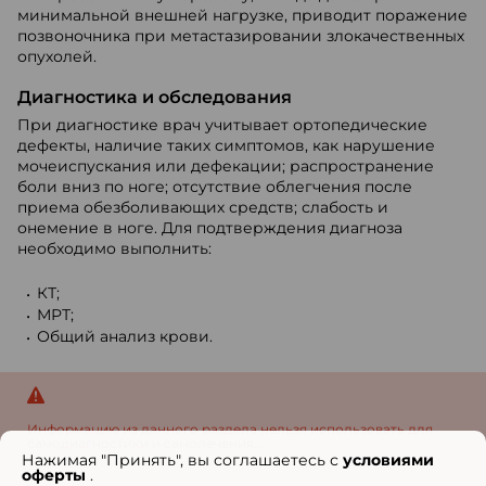
минимальной внешней нагрузке, приводит поражение
позвоночника при метастазировании злокачественных
опухолей.
Диагностика и обследования
При диагностике врач учитывает ортопедические
дефекты, наличие таких симптомов, как нарушение
мочеиспускания или дефекации; распространение
боли вниз по ноге; отсутствие облегчения после
приема обезболивающих средств; слабость и
онемение в ноге. Для подтверждения диагноза
необходимо выполнить:
КТ;
МРТ;
Общий анализ крови.
Информацию из данного раздела нельзя использовать для
самодиагностики и самолечения...
Нажимая "Принять", вы соглашаетесь с
условиями
оферты
.