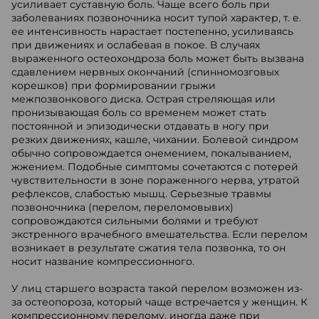
усиливает суставную боль. Чаще всего боль при
заболеваниях позвоночника носит тупой характер, т. е.
ее интенсивность нарастает постепенно, усиливаясь
при движениях и ослабевая в покое. В случаях
выраженного остеохондроза боль может быть вызвана
сдавлением нервных окончаний (спинномозговых
корешков) при формировании грыжи
межпозвонкового диска. Острая стреляющая или
пронизывающая боль со временем может стать
постоянной и эпизодически отдавать в ногу при
резких движениях, кашле, чихании. Болевой синдром
обычно сопровождается онемением, покалыванием,
жжением. Подобные симптомы сочетаются с потерей
чувствительности в зоне пораженного нерва, утратой
рефлексов, слабостью мышц. Серьезные травмы
позвоночника (перелом, переломовывих)
сопровождаются сильными болями и требуют
экстренного врачебного вмешательства. Если перелом
возникает в результате сжатия тела позвонка, то он
носит название компрессионного.
У лиц старшего возраста такой перелом возможен из-
за остеопороза, который чаще встречается у женщин. К
компрессионному перелому, иногда даже при