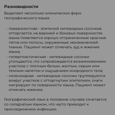
Разновидности
Выделяют несколько клинических форм
географического языка:
поверхностная - эпителий нитевидных сосочков
отторгается, на верхней и боковых поверхностях
языка появляются хорошо отграниченные красные
пятна или полосы, окруженные неизмененной
тканью. Пациент может отмечать зуд и жжение
языка;
гиперпластическая - нитевидные сосочки
утолщаются, что сопровождается возникновением
участков с плотным белым, желтым, серым или
темным налетом и ощущением инородного тела;
лихеноидная - нитевидные сосочки группируются
вокруг участков с отторгнутым эпителием, очаги
мигрируют по поверхности языка. Пациент может
отмечать жжение.
Географический язык в половине случаев сочетается
со складчатым языком, что чаcто приводит к
присоединению инфекции.