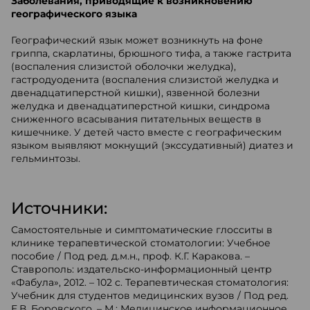
Заболевания, приводящие к возникновению
географического языка
Географический язык может возникнуть на фоне
гриппа, скарлатины, брюшного тифа, а также гастрита
(воспаления слизистой оболочки желудка),
гастродуоденита (воспаления слизистой желудка и
двенадцатиперстной кишки), язвенной болезни
желудка и двенадцатиперстной кишки, синдрома
сниженного всасывания питательных веществ в
кишечнике. У детей часто вместе с географическим
языком выявляют мокнущий (экссудативный) диатез и
гельминтозы.
Источники:
Самостоятельные и симптоматические глосситы в
клинике терапевтической стоматологии: Учебное
пособие / Под ред. д.м.н., проф. К.Г. Каракова. –
Ставрополь: издательско-информационный центр
«Фабула», 2012. – 102 с. Терапевтическая стоматология:
Учебник для студентов медицинских вузов / Под ред.
Е.В. Боровского. – М.: Медицинское информационное