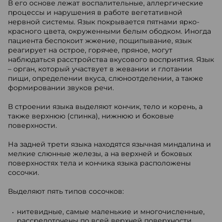
В его основе лежат воспалительные, аллергические
процессы и нарушения в работе вегетативной
нервной системы. Язык покрывается пятнами ярко-
красного цвета, окруженными белым ободком. Иногда
пациента беспокоит жжение, пощипывание, язык
реагирует на острое, горячее, пряное, могут
наблюдаться расстройства вкусового восприятия. Язык
– орган, который участвует в жевании и глотании
пищи, определении вкуса, слюноотделении, а также
формировании звуков речи.
В строении языка выделяют кончик, тело и корень, а
также верхнюю (спинка), нижнюю и боковые
поверхности.
На задней трети языка находятся язычная миндалина и
мелкие слюнные железы, а на верхней и боковых
поверхностях тела и кончика языка расположены
сосочки.
Выделяют пять типов сосочков:
нитевидные, самые маленькие и многочисленные,
рассредоточены по всей верхней поверхности