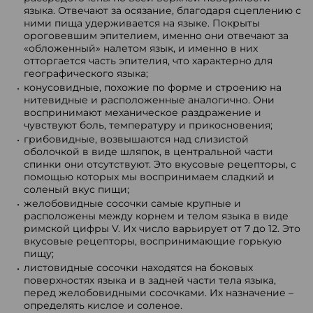
языка. Отвечают за осязание, благодаря сцеплению с
ними пища удерживается на языке. Покрыты
ороговевшим эпителием, именно они отвечают за
«обложенный» налетом язык, и именно в них
отторгается часть эпителия, что характерно для
географического языка;
конусовидные, похожие по форме и строению на
нитевидные и расположенные аналогично. Они
воспринимают механическое раздражение и
чувствуют боль, температуру и прикосновения;
грибовидные, возвышаются над слизистой
оболочкой в виде шляпок, в центральной части
спинки они отсутствуют. Это вкусовые рецепторы, с
помощью которых мы воспринимаем сладкий и
соленый вкус пищи;
желобовидные сосочки самые крупные и
расположены между корнем и телом языка в виде
римской цифры V. Их число варьирует от 7 до 12. Это
вкусовые рецепторы, воспринимающие горькую
пищу;
листовидные сосочки находятся на боковых
поверхностях языка и в задней части тела языка,
перед желобовидными сосочками. Их назначение –
определять кислое и соленое.