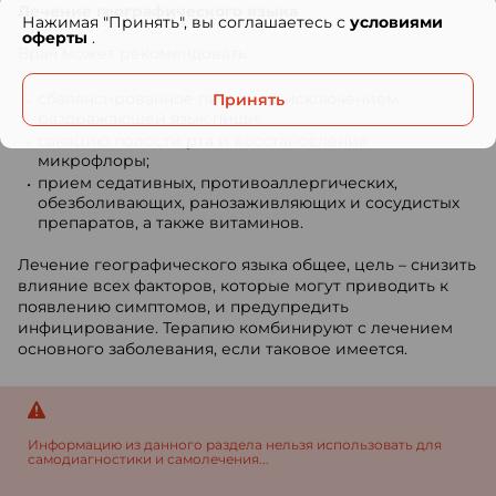
Лечение географического языка
Нажимая "Принять", вы соглашаетесь с
условиями
оферты
.
Врач может рекомендовать:
сбалансированное питание с исключением
Принять
раздражающей язык пищи;
санацию полости рта и восстановление
микрофлоры;
прием седативных, противоаллергических,
обезболивающих, ранозаживляющих и сосудистых
препаратов, а также витаминов.
Лечение географического языка общее, цель – снизить
влияние всех факторов, которые могут приводить к
появлению симптомов, и предупредить
инфицирование. Терапию комбинируют с лечением
основного заболевания, если таковое имеется.
Информацию из данного раздела нельзя использовать для
самодиагностики и самолечения...