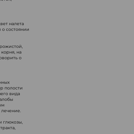
Цвет налета
 о состоянии
орожистой,
 корня, на
говорить о
нных
тр полости
него вида
жалобы
ым
 лечение.
м глюкозы,
тракта,