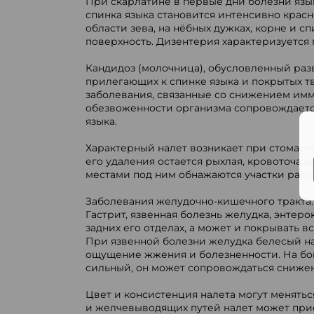
При скарлатине в первые дни болезни язык
спинка языка становится интенсивно крас
области зева, на нёбных дужках, корне и 
поверхность. Дизентерия характеризуется 
Кандидоз (молочница), обусловленный ра
прилегающих к спинке языка и покрытых т
заболевания, связанные со снижением имм
обезвоженности организма сопровождается 
языка.
Характерный налет возникает при стоматит
его удаления остается рыхлая, кровоточащ
местами под ним обнажаются участки разр
Заболевания желудочно-кишечного тракта.
Гастрит, язвенная болезнь желудка, энтер
задних его отделах, а может и покрывать в
При язвенной болезни желудка белесый нал
ощущение жжения и болезненности. На боко
сильный, он может сопровождаться снижен
Цвет и консистенция налета могут менять
и желчевыводящих путей налет может прио