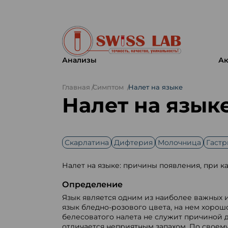
Анализы
Ак
Главная
Симптом
Налет на языке
Налет на язык
Скарлатина
Дифтерия
Молочница
Гастр
Налет на языке: причины появления, при ка
Определение
Язык является одним из наиболее важных и
язык бледно-розового цвета, на нем хорош
белесоватого налета не служит причиной д
отличается неприятным запахом. По своему