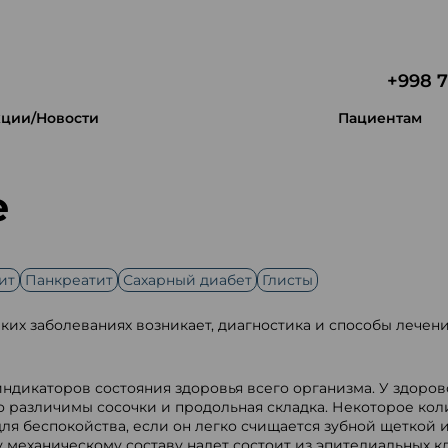
+998 7
ции/Новости
Пациентам
е
ит
Панкреатит
Сахарный диабет
Глисты
ких заболеваниях возникает, диагностика и способы лечени
ндикаторов состояния здоровья всего организма. У здоров
о различимы сосочки и продольная складка. Некоторое кол
ля беспокойства, если он легко счищается зубной щеткой и
 механическому составу налет состоит из эпителиальных кл