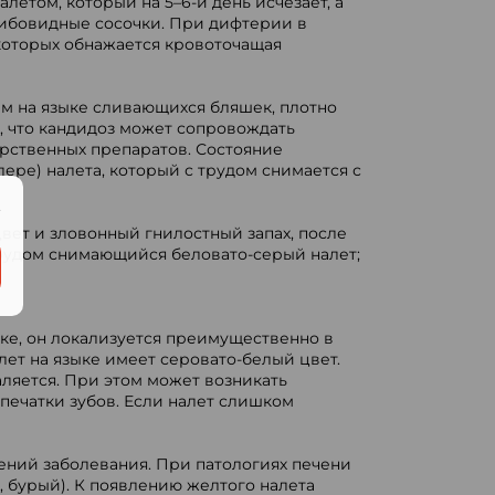
етом, который на 5–6-й день исчезает, а
рибовидные сосочки. При дифтерии в
 которых обнажается кровоточащая
 на языке сливающихся бляшек, плотно
, что кандидоз может сопровождать
арственных препаратов. Состояние
ере) налета, который с трудом снимается с
.
вет и зловонный гнилостный запах, после
 трудом снимающийся беловато-серый налет;
ыке, он локализуется преимущественно в
лет на языке имеет серовато-белый цвет.
аляется. При этом может возникать
печатки зубов. Если налет слишком
ений заболевания. При патологиях печени
 бурый). К появлению желтого налета