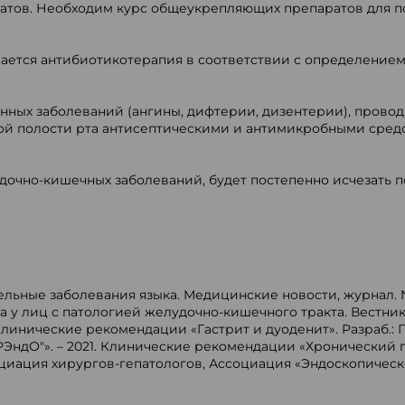
тов. Необходим курс общеукрепляющих препаратов для под
ается антибиотикотерапия в соответствии с определение
ных заболеваний (ангины, дифтерии, дизентерии), провод
ой полости рта антисептическими и антимикробными средс
дочно-кишечных заболеваний, будет постепенно исчезать 
ьные заболевания языка. Медицинские новости, журнал. № 3
а у лиц с патологией желудочно-кишечного тракта. Вестни
. Клинические рекомендации «Гастрит и дуоденит». Разраб.:
ндО"». – 2021. Клинические рекомендации «Хронический па
иация хирургов-гепатологов, Ассоциация «Эндоскопическое