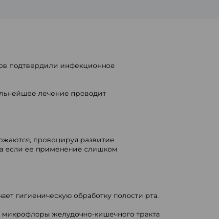
изов подтвердили инфекционное
дальнейшее лечение проводит
ножаются, провоцируя развитие
, а если ее применение слишком
ает гигиеническую обработку полости рта.
й микрофлоры желудочно-кишечного тракта