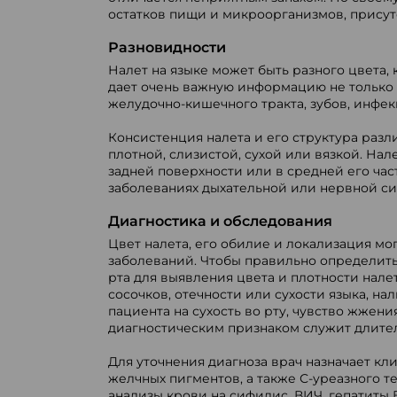
остатков пищи и микроорганизмов, присут
Разновидности
Налет на языке может быть разного цвета, 
дает очень важную информацию не только 
желудочно-кишечного тракта, зубов, инфек
Консистенция налета и его структура разл
плотной, слизистой, сухой или вязкой. Нал
задней поверхности или в средней его част
заболеваниях дыхательной или нервной си
Диагностика и обследования
Цвет налета, его обилие и локализация м
заболеваний. Чтобы правильно определить
рта для выявления цвета и плотности нале
сосочков, отечности или сухости языка, н
пациента на сухость во рту, чувство жжен
диагностическим признаком служит длител
Для уточнения диагноза врач назначает к
желчных пигментов, а также С-уреазного т
анализы крови на сифилис, ВИЧ, гепатиты В