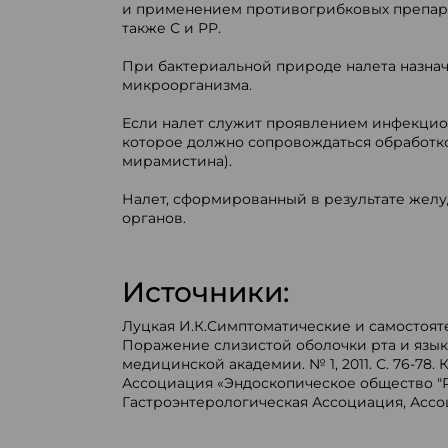
и применением противогрибковых препара
также С и РР.
При бактериальной природе налета назнач
микроорганизма.
Если налет служит проявлением инфекцион
которое должно сопровождаться обработк
мирамистина).
Налет, сформированный в результате желу
органов.
Источники:
Луцкая И.К.Симптоматические и самостоятел
Поражение слизистой оболочки рта и язык
медицинской академии. № 1, 2011. С. 76-78
Ассоциация «Эндоскопическое общество "РЭ
Гастроэнтерологическая Ассоциация, Ассоц