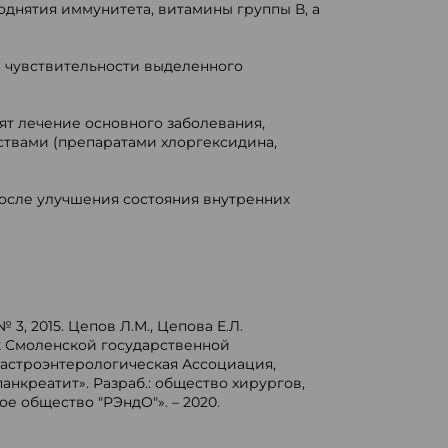
нятия иммунитета, витамины группы В, а
м чувствительности выделенного
ят лечение основного заболевания,
твами (препаратами хлоргексидина,
после улучшения состояния внутренних
, 2015. Цепов Л.М., Цепова Е.Л.
к Смоленской государственной
 Гастроэнтерологическая Ассоциация,
нкреатит». Разраб.: общество хирургов,
 общество "РЭндО"». – 2020.