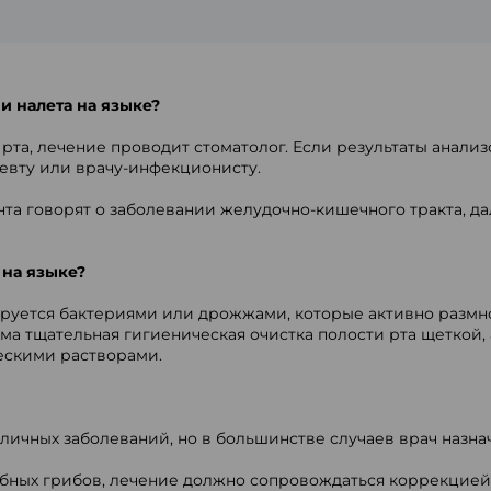
и налета на языке?
 рта, лечение проводит стоматолог. Если результаты анал
певту или врачу-инфекционисту.
нта говорят о заболевании желудочно-кишечного тракта, 
 на языке?
мируется бактериями или дрожжами, которые активно разм
ма тщательная гигиеническая очистка полости рта щеткой
ческими растворами.
ичных заболеваний, но в большинстве случаев врач назнач
бных грибов, лечение должно сопровождаться коррекцие