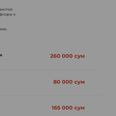
зистой
флоры к
пию.
в
260 000 сум
80 000 сум
165 000 сум