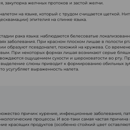
, закупорка желчных протоков и застой желчи.
алетом на языке, который с трудом счищается щеткой. Ни
есквамации) эпителия на спинке языка.
тадии рака языка: наблюдаются белесоватые локализованны
аях заболевания. При красном плоском лишае в полости рта
нии образуют псевдоналет, похожий на кружева. Со времен
овым. При некоторых формах лишая возникают серые бляшк
вождаются ощущением сухости и шероховатости во рту. Пр
е выделение слюны приводит к формированию обильных зу
что усугубляет выраженность налета.
ножество причин: курение, инфекционные заболевания, па
нкологические процессы. И все-таки самая частая причина
ие красящих продуктов (особенно стойкий цвет оставляют ч