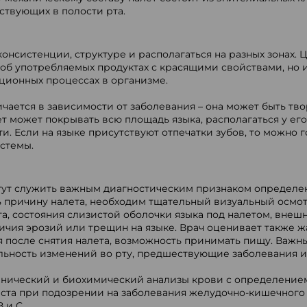
ствующих в полости рта.
консистенции, структуре и располагаться на разных зонах. 
об употребляемых продуктах с красящими свойствами, но и
ционных процессах в организме.
ичается в зависимости от заболевания – она может быть тв
ет может покрывать всю площадь языка, располагаться у его
и. Если на языке присутствуют отпечатки зубов, то можно 
стемы.
огут служить важным диагностическим признаком определе
 причину налета, необходим тщательный визуальный осмо
та, состояния слизистой оболочки языка под налетом, внеш
аличия эрозий или трещин на языке. Врач оценивает также 
ия после снятия налета, возможность принимать пищу. Важн
ьность изменений во рту, предшествующие заболевания и
линический и биохимический анализы крови с определение
еста при подозрении на заболевания желудочно-кишечного 
 и С.