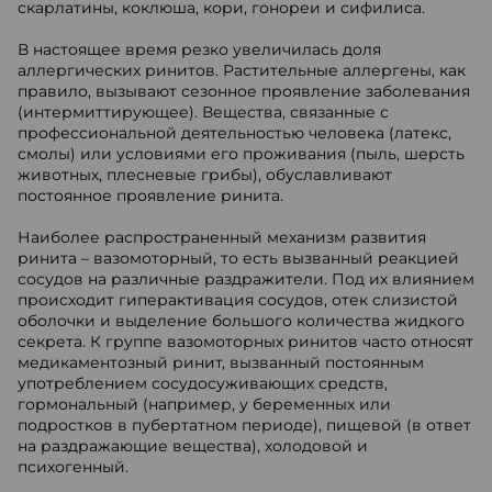
скарлатины, коклюша, кори, гонореи и сифилиса.
В настоящее время резко увеличилась доля
аллергических ринитов. Растительные аллергены, как
правило, вызывают сезонное проявление заболевания
(интермиттирующее). Вещества, связанные с
профессиональной деятельностью человека (латекс,
смолы) или условиями его проживания (пыль, шерсть
животных, плесневые грибы), обуславливают
постоянное проявление ринита.
Наиболее распространенный механизм развития
ринита – вазомоторный, то есть вызванный реакцией
сосудов на различные раздражители. Под их влиянием
происходит гиперактивация сосудов, отек слизистой
оболочки и выделение большого количества жидкого
секрета. К группе вазомоторных ринитов часто относят
медикаментозный ринит, вызванный постоянным
употреблением сосудосуживающих средств,
гормональный (например, у беременных или
подростков в пубертатном периоде), пищевой (в ответ
на раздражающие вещества), холодовой и
психогенный.