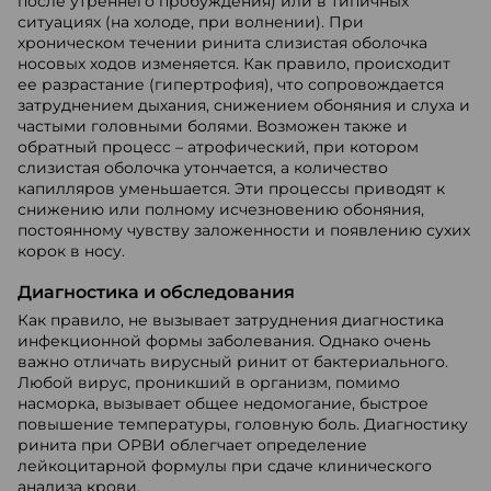
после утреннего пробуждения) или в типичных
ситуациях (на холоде, при волнении). При
хроническом течении ринита слизистая оболочка
носовых ходов изменяется. Как правило, происходит
ее разрастание (гипертрофия), что сопровождается
затруднением дыхания, снижением обоняния и слуха и
частыми головными болями. Возможен также и
обратный процесс – атрофический, при котором
слизистая оболочка утончается, а количество
капилляров уменьшается. Эти процессы приводят к
снижению или полному исчезновению обоняния,
постоянному чувству заложенности и появлению сухих
корок в носу.
Диагностика и обследования
Как правило, не вызывает затруднения диагностика
инфекционной формы заболевания. Однако очень
важно отличать вирусный ринит от бактериального.
Любой вирус, проникший в организм, помимо
насморка, вызывает общее недомогание, быстрое
повышение температуры, головную боль. Диагностику
ринита при ОРВИ облегчает определение
лейкоцитарной формулы при сдаче клинического
анализа крови.