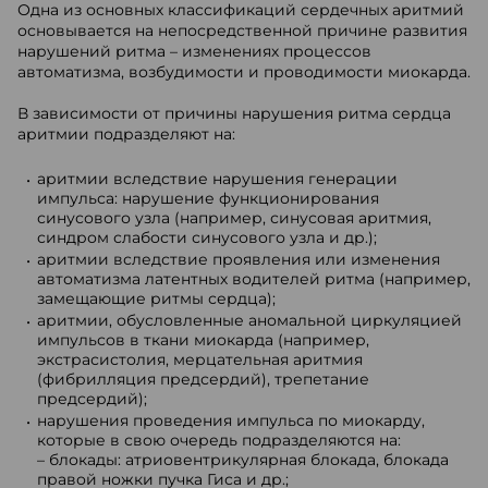
Одна из основных классификаций сердечных аритмий
основывается на непосредственной причине развития
нарушений ритма – изменениях процессов
автоматизма, возбудимости и проводимости миокарда.
В зависимости от причины нарушения ритма сердца
аритмии подразделяют на:
аритмии вследствие нарушения генерации
импульса: нарушение функционирования
синусового узла (например, синусовая аритмия,
синдром слабости синусового узла и др.);
аритмии вследствие проявления или изменения
автоматизма латентных водителей ритма (например,
замещающие ритмы сердца);
аритмии, обусловленные аномальной циркуляцией
импульсов в ткани миокарда (например,
экстрасистолия, мерцательная аритмия
(фибрилляция предсердий), трепетание
предсердий);
нарушения проведения импульса по миокарду,
которые в свою очередь подразделяются на:
– блокады: атриовентрикулярная блокада, блокада
правой ножки пучка Гиса и др.;