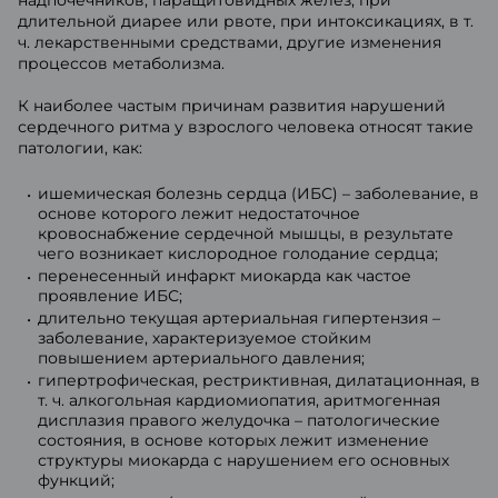
надпочечников, паращитовидных желез, при
длительной диарее или рвоте, при интоксикациях, в т.
ч. лекарственными средствами, другие изменения
процессов метаболизма.
К наиболее частым причинам развития нарушений
сердечного ритма у взрослого человека относят такие
патологии, как:
ишемическая болезнь сердца (ИБС) – заболевание, в
основе которого лежит недостаточное
кровоснабжение сердечной мышцы, в результате
чего возникает кислородное голодание сердца;
перенесенный инфаркт миокарда как частое
проявление ИБС;
длительно текущая артериальная гипертензия –
заболевание, характеризуемое стойким
повышением артериального давления;
гипертрофическая, рестриктивная, дилатационная, в
т. ч. алкогольная кардиомиопатия, аритмогенная
дисплазия правого желудочка – патологические
состояния, в основе которых лежит изменение
структуры миокарда с нарушением его основных
функций;