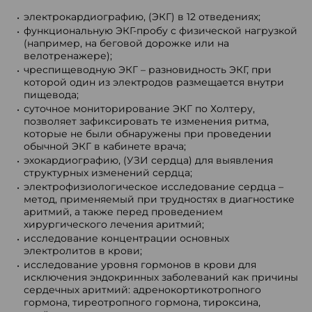
электрокардиографию, (ЭКГ) в 12 отведениях;
функциональную ЭКГ-пробу с физической нагрузкой
(например, на беговой дорожке или на
велотренажере);
чреспищеводную ЭКГ – разновидность ЭКГ, при
которой один из электродов размещается внутри
пищевода;
суточное мониторирование ЭКГ по Холтеру,
позволяет зафиксировать те изменения ритма,
которые не были обнаружены при проведении
обычной ЭКГ в кабинете врача;
эхокардиографию, (УЗИ сердца) для выявления
структурных изменений сердца;
электрофизиологическое исследование сердца –
метод, применяемый при трудностях в диагностике
аритмий, а также перед проведением
хирургического лечения аритмий;
исследование концентрации основных
электролитов в крови;
исследование уровня гормонов в крови для
исключения эндокринных заболеваний как причины
сердечных аритмий: адренокортикотропного
гормона, тиреотропного гормона, тироксина,