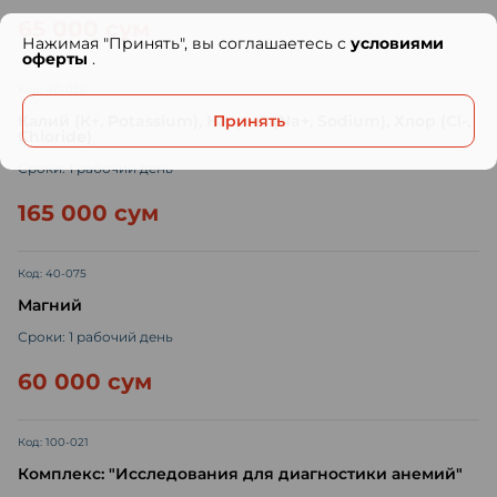
65 000 сум
Нажимая "Принять", вы соглашаетесь с
условиями
оферты
.
Код: 40-056
Калий (К+, Potassium), Натрий (Na+, Sodium), Хлор (Сl-,
Принять
Chloride)
Сроки: 1 рабочий день
165 000 сум
Код: 40-075
Магний
Сроки: 1 рабочий день
60 000 сум
Код: 100-021
Комплекс: "Исследования для диагностики анемий"