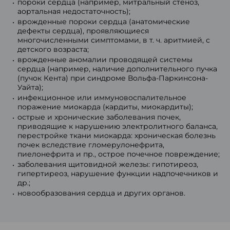
пороки сердца (например, митральный стеноз,
аортальная недостаточность);
врожденные пороки сердца (анатомические
дефекты сердца), проявляющиеся
многочисленными симптомами, в т. ч. аритмией, с
детского возраста;
врожденные аномалии проводящей системы
сердца (например, наличие дополнительного пучка
(пучок Кента) при синдроме Вольфа-Паркинсона-
Уайта);
инфекционное или иммуновоспалительное
поражение миокарда (кардиты, миокардиты);
острые и хронические заболевания почек,
приводящие к нарушению электролитного баланса,
перестройке ткани миокарда: хроническая болезнь
почек вследствие гломерулонефрита,
пиелонефрита и пр., острое почечное повреждение;
заболевания щитовидной железы: гипотиреоз,
гипертиреоз, нарушение функции надпочечников и
др.;
новообразования сердца и других органов.