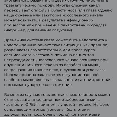
аномального развития лицевых структур либо иметь
травматическую природу. Иногда слезный канал
перекрывает опухоль в области носа или глаза. Однако
чаще сужение или закупорка носослезного канала
может возникать в результате инфекционных
процессов или применения лекарственных средств
(например, для лечения глаукомы).
Дренажная система глаза может быть недоразвита у
новорожденных, однако такая ситуация, как правило,
разрешается самостоятельно или после курса
специального массажа. У пожилых пациентов
непроходимость носослезного канала возникает при
опущении нижнего века из-за ослабления мышц,
сокращающих нижнее веко, и сухожилия угла глаза.
Иногда причина заключается в функциональной
слабости мышц слезных канальцев, их атонии, которая
и вызывает упорное слезотечение.
Во многих случаях повышенная слезоточивость может
быть вызвана инфекционными заболеваниями, в
частности, ОРВИ, гриппом, а у детей – корью. На фоне
основных симптомов (головная боль, отек и
заложенность носа, боль в горле) конъюнктивы и