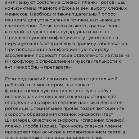
анализируют состояние слезной пленки, роговицы,
конъюнктивы глазного яблока и век, высоту слезных
менисков. Необходим также тщательный опрос
пациента для установления причин, вызывающих
слезотечение. Легче всего выявить травму глаза,
которой предшествовал удар, укол или ожог.
Предшествующие инфекции могут указывать на
вирусную или бактериальную причину заболевания.
При подозрении на инфекционную природу
заболевания проводят посев отделяемого из глаза на
микрофлору с определением чувствительности к
антимикробным препаратам.
Если род занятий пациента связан с длительной
работой за компьютером, выполняют
флюоресцеиновую инстилляционную пробу с
использованием окрашивающего раствора для
определения разрыва слезной пленки и дефектов
роговицы. Специальные пробы позволяют оценить
скорость образования слезной жидкости (тест
Ширмера), качество и скорость испарения слезной
пленки (проба Норна). Прочность слезной пленки
проверяют при осмотре в поляризованном свете, а
также измеряют толщину липидного слоя.