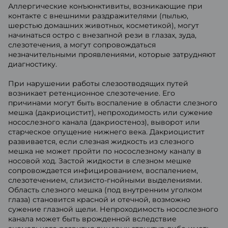
Аллергические конъюнктивиты, возникающие при
контакте с внешними раздражителями (пылью,
шерстью домашних животных, косметикой), могут
начинаться остро с внезапной рези в глазах, зуда,
слезотечения, а могут сопровождаться
незначительными проявлениями, которые затрудняют
диагностику.
При нарушении работы слезоотводящих путей
возникает ретенционное слезотечение. Его
причинами могут быть воспаление в области слезного
мешка (дакриоцистит), непроходимость или сужение
носослезного канала (дакриостеноз), выворот или
старческое опущение нижнего века. Дакриоцистит
развивается, если слезная жидкость из слезного
мешка не может пройти по носослезному каналу в
носовой ход. Застой жидкости в слезном мешке
сопровождается инфицированием, воспалением,
слезотечением, слизисто-гнойными выделениями.
Область слезного мешка (под внутренним уголком
глаза) становится красной и отечной, возможно
сужение глазной щели. Непроходимость носослезного
канала может быть врожденной вследствие