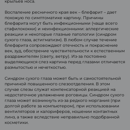
крыльев носа.
Воспаление ресничного края век – блефарит – дает
похожую по симптоматике картину. Причины
блефарита могут быть инфекционными (чаще всего
стафилококки) и неинфекционными: аллергические
реакции и некоторые глазные патологии (синдром
сухого глаза, астигматизм). В любом случае течение
блефарита сопровождают отечность и покраснение
век, зуд, обострение чувствительности к естественным
раздражителям (свету, ветру). Из-за постоянно
выделяющихся слез картина перед глазами отличается
размытостью и нечеткостью.
Синдром сухого глаза может быть и самостоятельной
причиной повышенного слезоотделения. В этом
случае слезы служат компенсаторной реакцией на
недостаточное увлажнение роговицы. Синдром сухого
глаза может возникнуть из-за редкого моргания (при
долгой работе за компьютером), при использовании
вентиляторов и калориферов, ношении контактных
линз, а также вследствие неправильно подобранной
косметики.