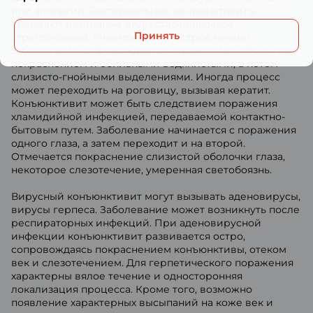
или аллергии. Бактериальные конъюнктивиты
вызывают различные виды стафилококков,
Принять
стрептококков, пневмококков. Острое начало
заболевания сопровождается поражением обоих глаз,
покраснением и обильными водянистыми, а потом
слизисто-гнойными выделениями. Иногда процесс
может переходить на роговицу, вызывая кератит.
Конъюнктивит может быть следствием поражения
хламидийной инфекцией, передаваемой контактно-
бытовым путем. Заболевание начинается с поражения
одного глаза, а затем переходит и на второй.
Отмечается покраснение слизистой оболочки глаза,
некоторое слезотечение, умеренная светобоязнь.
Вирусный конъюнктивит могут вызывать аденовирусы,
вирусы герпеса. Заболевание может возникнуть после
респираторных инфекций. При аденовирусной
инфекции конъюнктивит развивается остро,
сопровождаясь покраснением конъюнктивы, отеком
век и слезотечением. Для герпетического поражения
характерны вялое течение и односторонняя
локализация процесса. Кроме того, возможно
появление характерных высыпаний на коже век и