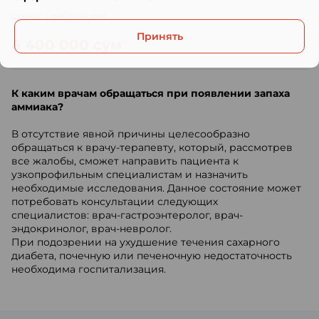
Сроки: 2 рабочих дня
Принять
6 400 000 сум
К каким врачам обращаться при появлении запаха
аммиака?
В отсутствие явной причины целесообразно
обращаться к врачу-терапевту, который, рассмотрев
все жалобы, сможет направить пациента к
узкопрофильным специалистам и назначить
необходимые исследования. Данное состояние может
потребовать консультации следующих
специалистов: врач-гастроэнтеролог, врач-
эндокринолог, врач-невролог.
При подозрении на ухудшение течения сахарного
диабета, почечную или печеночную недостаточность
необходима госпитализация.