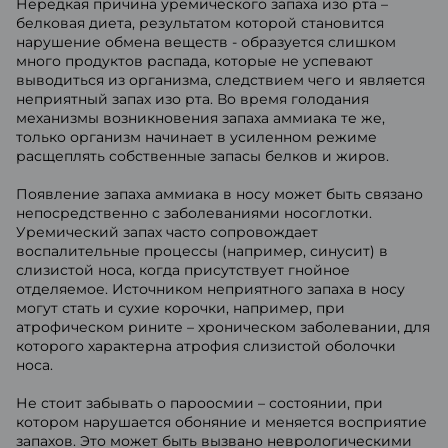
Нередкая причина уремического запаха изо рта –
белковая диета, результатом которой становится
нарушение обмена веществ - образуется слишком
много продуктов распада, которые не успевают
выводиться из организма, следствием чего и является
неприятный запах изо рта. Во время голодания
механизмы возникновения запаха аммиака те же,
только организм начинает в усиленном режиме
расщеплять собственные запасы белков и жиров.
Появление запаха аммиака в носу может быть связано
непосредственно с заболеваниями носоглотки.
Уремический запах часто сопровождает
воспалительные процессы (например, синусит) в
слизистой носа, когда присутствует гнойное
отделяемое. Источником неприятного запаха в носу
могут стать и сухие корочки, например, при
атрофическом рините – хроническом заболевании, для
которого характерна атрофия слизистой оболочки
носа.
Не стоит забывать о пароосмии – состоянии, при
котором нарушается обоняние и меняется восприятие
запахов. Это может быть вызвано неврологическими