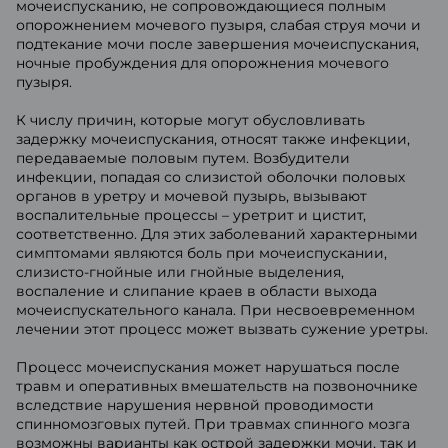
мочеиспусканию, не сопровождающиеся полным
опорожнением мочевого пузыря, слабая струя мочи и
подтекание мочи после завершения мочеиспускания,
ночные пробуждения для опорожнения мочевого
пузыря.
К числу причин, которые могут обусловливать
задержку мочеиспускания, относят также инфекции,
передаваемые половым путем. Возбудители
инфекции, попадая со слизистой оболочки половых
органов в уретру и мочевой пузырь, вызывают
воспалительные процессы – уретрит и цистит,
соответственно. Для этих заболеваний характерными
симптомами являются боль при мочеиспускании,
слизисто-гнойные или гнойные выделения,
воспаление и слипание краев в области выхода
мочеиспускательного канала. При несвоевременном
лечении этот процесс может вызвать сужение уретры.
Процесс мочеиспускания может нарушаться после
травм и оперативных вмешательств на позвоночнике
вследствие нарушения нервной проводимости
спинномозговых путей. При травмах спинного мозга
возможны варианты как острой задержки мочи, так и