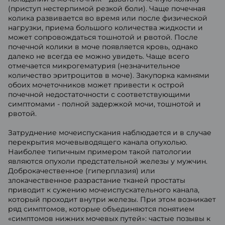
(приступ нестерпимой резкой боли). Чаще почечная
колика развивается во время или после физической
нагрузки, приема большого количества жидкости и
может сопровождаться тошнотой и рвотой. После
почечной колики в моче появляется кровь, однако
далеко не всегда ее можно увидеть. Чаще всего
отмечается микрогематурия (незначительное
количество эритроцитов в моче). Закупорка камнями
обоих мочеточников может привести к острой
почечной недостаточности с соответствующими
симптомами - полной задержкой мочи, тошнотой и
рвотой.
Затруднение мочеиспускания наблюдается и в случае
перекрытия мочевыводящего канала опухолью.
Наиболее типичным примером такой патологии
являются опухоли предстательной железы у мужчин.
Доброкачественное (гиперплазия) или
злокачественное разрастание тканей простаты
приводит к сужению мочеиспускательного канала,
который проходит внутри железы. При этом возникает
ряд симптомов, которые объединяются понятием
«симптомов нижних мочевых путей»: частые позывы к