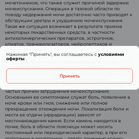
мочеточников, что также служит причиной задержки
мочеиспускания. Операции в тазовой области по
поводу недержания мочи достаточно часто приводят к
обструкции уретры и ухудшению мочеиспускания.
Такая же ситуация возникает в результате приема
некоторых лекарственных средств, в частности
антихолинергических препаратов, эстрогенов,
опиатов, транквилизаторов, нейролептиков и
антидепрессантов.
Нажимая "Принять", вы соглашаетесь с
условиями
оферты
.
При длительном застое мочи выпадают в осадок соли,
которые со временем могут формировать
конгломераты или камни. Затруднение оттока мочи у
Принять
мужчин могут вызывать даже мелкие камни.
Мочекаменная болезнь относится к числу наиболее
частых причин затруднения мочеиспускания.
Основными ее симптомами служат боль, появление в
моче крови или гноя, снижение или полное
прекращение отхождения мочи. Локализация боли и
места ее отдачи (иррадиации) зависят от
местонахождения камня. Если камень находится в
почке, боль в области поясницы может носить
постоянный или периодический характер, а при его
попадании в мочеточник – давать почечную колику