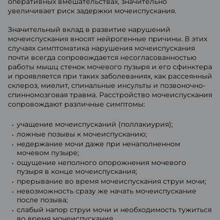
оперативных вмешательствах, значительно
увеличивает риск задержки мочеиспускания.
Значительный вклад в развитие нарушений
мочеиспускания вносят нейрогенные причины. В этих
случаях симптоматика нарушения мочеиспускания
почти всегда сопровождается несогласованностью
работы мышц стенок мочевого пузыря и его сфинктера
и проявляется при таких заболеваниях, как рассеянный
склероз, миелит, спинальные инсульты и позвоночно-
спинномозговая травма. Расстройство мочеиспускания
сопровождают различные симптомы:
учащение мочеиспусканий (поллакиурия);
ложные позывы к мочеиспусканию;
недержание мочи даже при ненаполненном
мочевом пузыре;
ощущение неполного опорожнения мочевого
пузыря в конце мочеиспускания;
прерывание во время мочеиспускания струи мочи;
невозможность сразу же начать мочеиспускание
после позыва;
слабый напор струи мочи и необходимость тужиться
во время мочеиспускания.