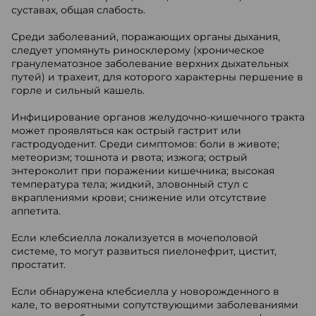
суставах, общая слабость.
Среди заболеваний, поражающих органы дыхания,
следует упомянуть риносклерому (хроническое
гранулематозное заболевание верхних дыхательных
путей) и трахеит, для которого характерны першение в
горле и сильный кашель.
Инфицирование органов желудочно-кишечного тракта
может проявляться как острый гастрит или
гастродуоденит. Среди симптомов: боли в животе;
метеоризм; тошнота и рвота; изжога; острый
энтероколит при поражении кишечника; высокая
температура тела; жидкий, зловонный стул с
вкраплениями крови; снижение или отсутствие
аппетита.
Если клебсиелла локализуется в мочеполовой
системе, то могут развиться пиелонефрит, цистит,
простатит.
Если обнаружена клебсиелла у новорожденного в
кале, то вероятными сопутствующими заболеваниями