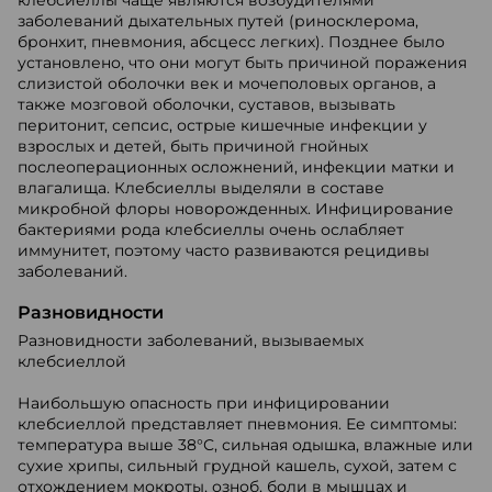
клебсиеллы чаще являются возбудителями
заболеваний дыхательных путей (риносклерома,
бронхит, пневмония, абсцесс легких). Позднее было
установлено, что они могут быть причиной поражения
слизистой оболочки век и мочеполовых органов, а
также мозговой оболочки, суставов, вызывать
перитонит, сепсис, острые кишечные инфекции у
взрослых и детей, быть причиной гнойных
послеоперационных осложнений, инфекции матки и
влагалища. Клебсиеллы выделяли в составе
микробной флоры новорожденных. Инфицирование
бактериями рода клебсиеллы очень ослабляет
иммунитет, поэтому часто развиваются рецидивы
заболеваний.
Разновидности
Разновидности заболеваний, вызываемых
клебсиеллой
Наибольшую опасность при инфицировании
клебсиеллой представляет пневмония. Ее симптомы:
температура выше 38°С, сильная одышка, влажные или
сухие хрипы, сильный грудной кашель, сухой, затем с
отхождением мокроты, озноб, боли в мышцах и