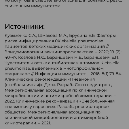
но могут быть смертельно опасны для больных с резко
сниженным иммунитетом.
Источники:
Кузьменко С.А., Шмакова М.А., Брусина Е.Б. Факторы
риска инфицирования 0Klebsiella pneumoniae
пациентов детских медицинских организаций //
Эпидемиология и вакцинопрофилактика. – 2020; 19 (2):
40–47. Козлова Н.С., Баранцевич Н.Е., Баранцевич Е.П.
Чувствительность к антибиотикам штаммов Klebsiella
pneumoniae, выделенных в многопрофильном
стационаре // Инфекция и иммунитет. – 2018; 8(1):79-84.
Клинические рекомендации «Пневмония
(внебольничная)». Дети. Разраб.: Союз педиатров ,
Межрегиональная ассоциация по клинической
микробиологии и антимикробной химиотерапии. –
2022. Клинические рекомендации «Внебольничная
пневмония у взрослых». Разраб.: респираторное
общество, Межрегиональная ассоциация по
клинической микробиологии и антимикробной
химиотерапии. – 2021.