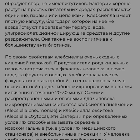
образуют спор, не имеют жгутиков. Бактерии хорошо
растут на простых питательных средах, располагаются
единично, парами или цепочками. Клебсиелла имеет
плотную капсулу, благодаря которой на нее не
воздействуют перепады температур, вода,
ультрафиолет, дезинфицирующие средства и другие
раздражители. Она также не восприимчива к
большинству антибиотиков.
По своим свойствам клебсиеллы очень сходны с
кишечной палочкой. Представители рода кишечных
палочек встречаются в фекалиях человека, в почве,
воде, на фруктах и овощах. Клебсиелла является
факультативно-анаэробной, то есть размножается в
бескислотной среде. Гибнет микроорганизм во время
кипячения в течение 20-30 минут. Самыми
распространенными и опасными для человека
микроорганизмами считаются клебсиелла пневмонии
(Klebsiella pneumoniae) и клебсиелла окситока
(Klebsiella Oxytoca), эти бактерии при определенных
условиях способны вызывать серьезные
нозокомиальные (т.е. в условиях медицинского
стационара) и внебольничные инфекции. У человека