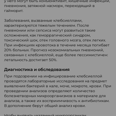
у него могут быть конъюнктивит, кишечные инфекции,
пневмония, затяжной насморк, переходящий в
гайморит.
Заболевания, вызванные клебсиеллами,
характеризуются тяжелым течением. После
пневмонии или сепсиса могут развиться такие
осложнения, как геморрагический синдром,
токсический шок, отек головного мозга, отек легких.
При инфекциях кровотока в течение месяца погибает
20% больных. Прогноз нозокомиальных пневмоний,
связанных с клебсиеллой, еще более пессимистичен:
летальность достигает 50%.
Диагностика и обследования
При подозрении на инфицирование клебсиеллой
проводятся лабораторные исследования на предмет
выявления бактерий в кале, моче, мокроте, крови. При
проведении анализов определяют количество
болезнетворных микроорганизмов в материале для
анализа, а также их восприимчивость к антибиотикам.
В дополнение берут общий анализ крови.
Чтобы выявить указанный микроорганизм,