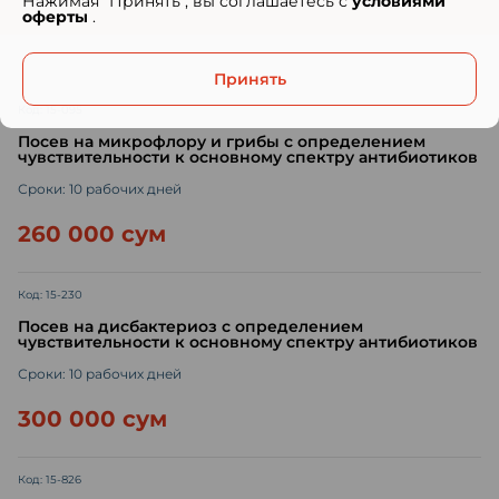
Нажимая "Принять", вы соглашаетесь с
условиями
оферты
.
Принять
Код: 15-095
Посев на микрофлору и грибы с определением
чувствительности к основному спектру антибиотиков
Сроки: 10 рабочих дней
260 000 сум
Код: 15-230
Посев на дисбактериоз с определением
чувствительности к основному спектру антибиотиков
Сроки: 10 рабочих дней
300 000 сум
Код: 15-826