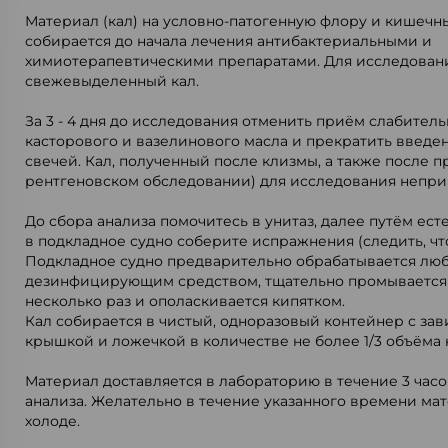
Материал (кал) на условно-патогенную флору и кишечн
собирается до начала лечения антибактериальными и
химиотерапевтическими препаратами. Для исследован
свежевыделенный кал.
За 3 - 4 дня до исследования отменить приём слабител
касторового и вазелинового масла и прекратить введе
свечей. Кал, полученный после клизмы, а также после 
рентгеновском обследовании) для исследования непри
До сбора анализа помочитесь в унитаз, далее путём ес
в подкладное судно соберите испражнения (следить, чт
Подкладное судно предварительно обрабатывается лю
дезинфицирующим средством, тщательно промывается
несколько раз и ополаскивается кипятком.
Кал собирается в чистый, одноразовый контейнер с з
крышкой и ложечкой в количестве не более 1/3 объёма 
Материал доставляется в лабораторию в течение 3 часо
анализа. Желательно в течение указанного времени мат
холоде.