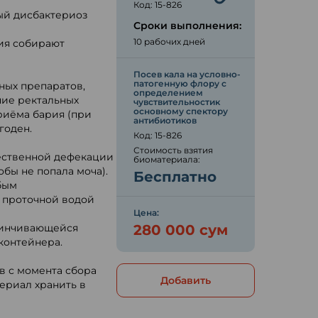
Код: 15-826
ый дисбактериоз
Сроки выполнения:
10 рабочих дней
ия собирают
Посев кала на условно-
патогенную флору с
ьных препаратов,
определением
ние ректальных
чувствительностик
основному спектору
приёма бария (при
антибиотиков
годен.
Код: 15-826
Стоимость взятия
тественной дефекации
биоматериала:
обы не попала моча).
Бесплатно
бым
 проточной водой
Цена:
авинчивающейся
280 000 сум
контейнера.
в с момента сбора
Добавить
ериал хранить в