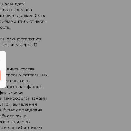
циалы, дату
а быть сделана
ательно должен быть
приёме антибиотиков.
ость.
ен осуществляться
нее, чем через 12
.
 оценить состав
 условно-патогенных
ствительность
-патогенная флора –
филококки,
ыми микроорганизмами
и. При выявлении
в будет определена
ибиотикам и
роорганизмов,
ть к антибиотикам