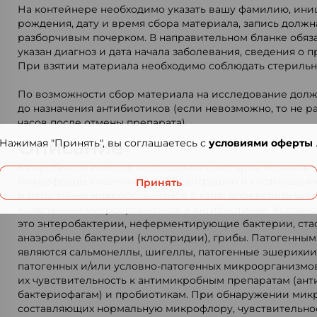
На контейнере необходимо указать вашу фамилию, ини
рождения, дату и время сбора материала, запись должн
разборчивым почерком. В направительном бланке обяз
указан диагноз и дата начала заболевания, сведения о 
При взятии материала необходимо соблюдать стерильн
По возможности сбор материала на исследование долж
до назначения антибиотиков (если невозможно, то не ра
часов после отмены препарата).
Описание
Нажимая "Принять", вы соглашаетесь с
условиями оферты
Микробиологическое исследование, которое позволяет
микрофлоры кишечника – концентрацию и соотношение
Принять
и патогенных микроорганизмов в кале, определить чув
выявленных микроорганизмов к антибиотикам. Условно
это энтеробактерии, неферментирующие бактерии, ста
анаэробные бактерии (клостридии), грибы. Патогенн
являются сальмонеллы, шигеллы, патогенные эшерихи
патогенных и/или условно-патогенных микроорганизмо
их чувствительность к антимикробным препаратам (ант
бактериофагам) и пробиотикам. При обнаружении мик
составляющих нормальную микрофлору, чувствительнос