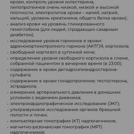
крови, контроль уровня холестерина,
липопротеинов очень низкой, низкой и высокой
плотности, электролитов крови – калий, натрий,
кальций, уровень креатинина, общего белка крови);
анализ крови на уровень гликированного
гемоглобина (для людей, страдающих сахарным
диабетом);
исследование уровня гормонов в крови:
адренокортикотропного гормона (АКТГ)Я, кортизола;
свободный кортизол в суточной моче;
определение уровня свободного кортизола в слюне,
собранной пациентом в вечернее время (в 23:00);
содержание в крови дегидроэпиандростерона-
сульфата;
содержание в крови гонадотропинов: тестостерона,
эстрадиола;
измерение артериального давления в домашних
условиях с ведением дневника;
электрокардиографическое исследование (ЭКГ);
ультразвуковое исследование органов брюшной
полости и почек;
компьютерная томография (КТ) надпочечников;
магнитно-резонансная томография (МРТ)
надпочечников;