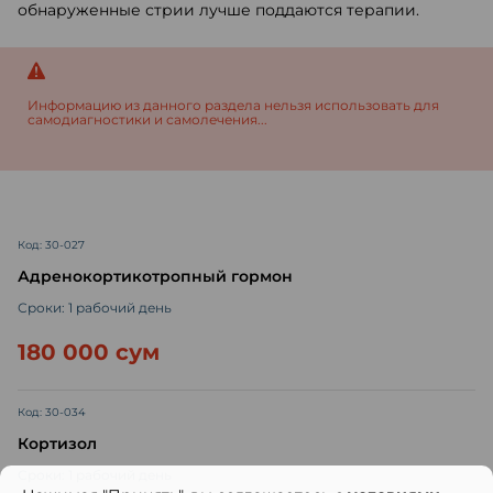
обнаруженные стрии лучше поддаются терапии.
Информацию из данного раздела нельзя использовать для
самодиагностики и самолечения...
Код: 30-027
Адренокортикотропный гормон
Сроки: 1 рабочий день
180 000 сум
Код: 30-034
Кортизол
Сроки: 1 рабочий день