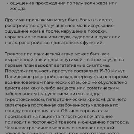
ощущение прохождения по телу волн жара или
холода.
Другими признаками могут быть боль в животе,
расстройство стула, учащенное мочеиспускание,
ощущение кома в горле, нарушение походки,
нарушение зрения или слуха, судороги в руках или
ногах, расстройство двигательных функций.
Тревога при панической атаке может быть как
выраженной, так и едва ощутимой – в этом случае на
первый план выходят вегетативные симптомы.
Продолжительность приступа составляет 15-30 минут.
Паническое расстройство характеризуется повторным
возникновением панических атак, оно не обусловлено
действием каких-либо веществ или соматическим
заболеванием (нарушением ритма сердца,
тиреотоксикозом, гипертоническим кризом), для него
характерна постоянная озабоченность человека по
поводу повторения атак. Обычно первая атака
производит на пациента тягостное впечатление,
приводит к постоянной тревоге и ожиданию повторов.
Чем катастрофичнее человек оценивает первый
эпизод (к примеру, считает, что у него развивается