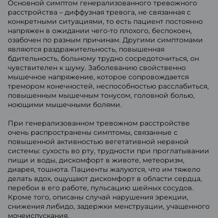
Основной симптом генерализованного тревожного
расстройства – диффузная тревога, не связанная с
конкретными ситуациями, то есть пациент постоянно
напряжен в ожидании чего-то плохого, беспокоен,
озабочен по разным причинам. Другими симптомами
являются раздражительность, повышенная
бдительность, больному трудно сосредоточиться, он
чувствителен к шуму. Заболеванию свойственно
мышечное напряжение, которое сопровождается
тремором конечностей, неспособностью расслабиться,
повышенным мышечным тонусом, головной болью,
ноющими мышечными болями.
При генерализованном тревожном расстройстве
очень распространены симптомы, связанные с
повышенной активностью вегетативной нервной
системы: сухость во рту, трудности при проглатывании
пищи и воды, дискомфорт в животе, метеоризм,
диарея, тошнота. Пациенты жалуются, что им тяжело
делать вдох, ощущают дискомфорт в области сердца,
перебои в его работе, пульсацию шейных сосудов.
Кроме того, описаны случай нарушения эрекции,
снижения либидо, задержки менструации, учащенного
мочеиспускания.