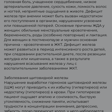
головная боль, учащенное сердцебиение, низкое
артериальное давление, сухость кожи, ломкость волос
и ногтей, неприятные ощущения в животе. Дефицит
железа при анемии может быть вызван недостатком
его поступления в организм, нарушением усвоения
или повышенной потерей. Основные причины ЖДА у
женщин: обильные менструальные кровотечения,
беременность, роды (особенно повторные) и лактация.
Для женщин в постменопаузе и мужчин основная
причина – кровотечения в ЖКТ. Дефицит железа
может развиться в период интенсивного роста детей,
при следовании растительной диете, после резекции
желудка или кишечника, а также в результате
нарушения всасывания железа у лиц с
воспалительными заболеваниями ЖКТ.
Заболевания щитовидной железы
Нарушение выработки гормонов щитовидной железы
(ЩЖ) могут приводить к их избытку (гипертиреоз) или
недостатку (гипотиреоз) в крови. При гипотиреозе
пациент ощущает апатию и сонливость, быструю
утомляемость, снижение памяти, испытывает
трудности в концентрации внимания, депрессию,
зябкость, плохо переносит холод, у него наблюдается