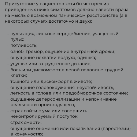
Присутствие у пациентов хотя бы четырех из
приведенных ниже симптомов должно навести врача
на мысль о возможном паническом расстройстве (а в
некоторых случаях достаточно и двух):
пульсация, сильное сердцебиение, учащенный
пульс;
потливость;
озноб, тремор, ощущение внутренней дрожи;
ощущение нехватки воздуха, одышка;
удушье или затрудненное дыхание;
боль или дискомфорт в левой половине грудной
клетки;
тошнота или дискомфорт в животе;
ощущение головокружения, неустойчивость,
легкость в голове или предобморочное состояние;
ощущение деперсонализации и непонимание
реальности происходящего;
страх сойти с ума или совершить
неконтролируемый поступок;
страх смерти;
ощущение онемения или покалывания (парестезии)
в конечностях;