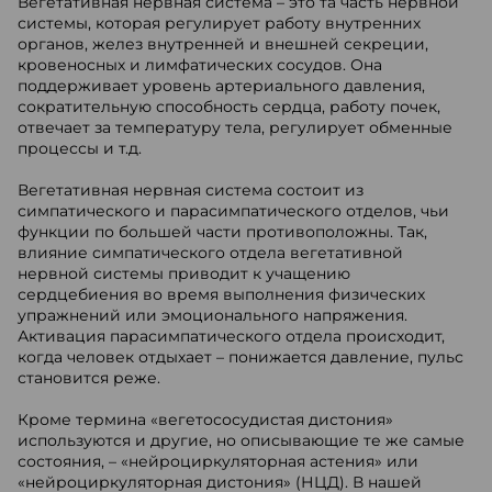
Вегетативная нервная система – это та часть нервной
системы, которая регулирует работу внутренних
органов, желез внутренней и внешней секреции,
кровеносных и лимфатических сосудов. Она
поддерживает уровень артериального давления,
сократительную способность сердца, работу почек,
отвечает за температуру тела, регулирует обменные
процессы и т.д.
Вегетативная нервная система состоит из
симпатического и парасимпатического отделов, чьи
функции по большей части противоположны. Так,
влияние симпатического отдела вегетативной
нервной системы приводит к учащению
сердцебиения во время выполнения физических
упражнений или эмоционального напряжения.
Активация парасимпатического отдела происходит,
когда человек отдыхает – понижается давление, пульс
становится реже.
Кроме термина «вегетососудистая дистония»
используются и другие, но описывающие те же самые
состояния, – «нейроциркуляторная астения» или
«нейроциркуляторная дистония» (НЦД). В нашей