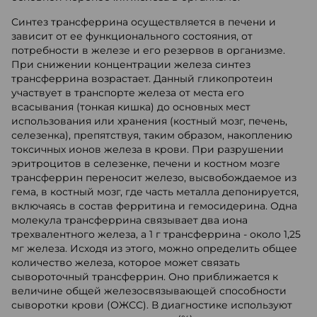
Синтез трансферрина осуществляется в печени и
зависит от ее функционального состояния, от
потребности в железе и его резервов в организме.
При снижении концентрации железа синтез
трансферрина возрастает. Данный гликопротеин
участвует в транспорте железа от места его
всасывания (тонкая кишка) до основных мест
использования или хранения (костный мозг, печень,
селезенка), препятствуя, таким образом, накоплению
токсичных ионов железа в крови. При разрушении
эритроцитов в селезенке, печени и костном мозге
трансферрин переносит железо, высвобождаемое из
гема, в костный мозг, где часть металла депонируется,
включаясь в состав ферритина и гемосидерина. Одна
молекула трансферрина связывает два иона
трехвалентного железа, а 1 г трансферрина - около 1,25
мг железа. Исходя из этого, можно определить общее
количество железа, которое может связать
сывороточный трансферрин. Оно приближается к
величине общей железосвязывающей способности
сыворотки крови (ОЖСС). В диагностике используют