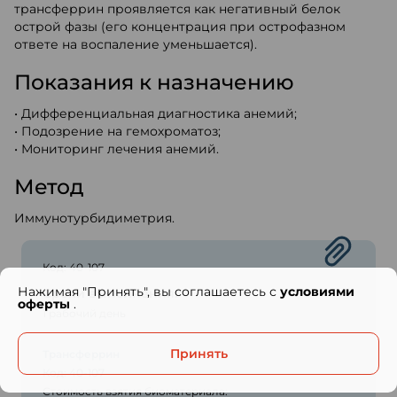
трансферрин проявляется как негативный белок
острой фазы (его концентрация при острофазном
ответе на воспаление уменьшается).
Показания к назначению
• Дифференциальная диагностика анемий;
• Подозрение на гемохроматоз;
• Мониторинг лечения анемий.
Метод
Иммунотурбидиметрия.
Код: 40-107
Нажимая "Принять", вы соглашаетесь с
условиями
Сроки выполнения:
оферты
.
1 рабочий день
Принять
Трансферрин
Код: 40-107
Стоимость взятия биоматериала: