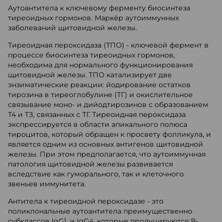
Аутоантитела к ключевому ферменту биосинтеза
тиреоидных гормонов. Маркёр аутоиммунных
заболеваний щитовидной железы.
Тиреоидная пероксидаза (ТПО) - ключевой фермент в
процессе биосинтеза тиреоидных гормонов,
необходима для нормального функционирования
щитовидной железы. ТПО катализирует две
энзиматические реакции: йодирование остатков
тирозина в тиреоглобулине (ТГ) и окислительное
связывание моно- и дийодтирозинов с образованием
Т4 и ТЗ, связанных с ТГ. Тиреоидная пероксидаза
экспрессируется в области апикального полюса
тироцитов, который обращен к просвету фолликула, и
является одним из основных антигенов щитовидной
железы. При этом предполагается, что аутоиммунная
патология щитовидной железы развивается
вследствие как гуморального, так и клеточного
звеньев иммунитета.
Антитела к тиреоидной пероксидазе - это
поликлональные аутоантитела преимущественно
субклассов IgG1, и IgG4, которые продуцируются В-