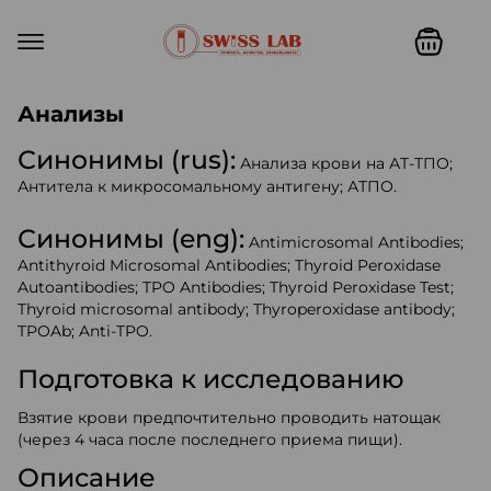
Swiss lab. Точность, качество,
Анализы
Синонимы (rus):
Анализа крови на АТ-ТПО;
Антитела к микросомальному антигену; АТПО.
Синонимы (eng):
Antimicrosomal Antibodies;
Antithyroid Microsomal Antibodies; Thyroid Peroxidase
Autoantibodies; TPO Antibodies; Thyroid Peroxidase Test;
Thyroid microsomal antibody; Thyroperoxidase antibody;
TPOAb; Anti-TPO.
Подготовка к исследованию
Взятие крови предпочтительно проводить натощак
(через 4 часа после последнего приема пищи).
Описание