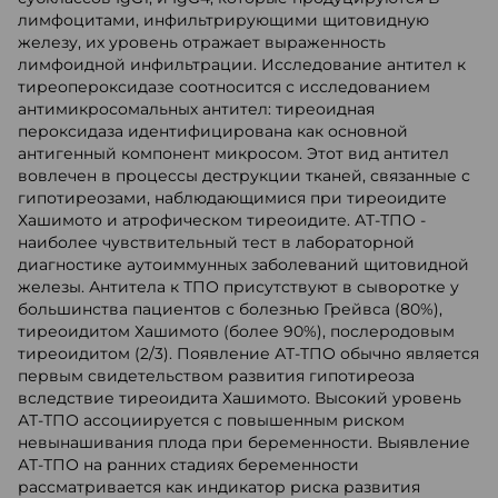
лимфоцитами, инфильтрирующими щитовидную
железу, их уровень отражает выраженность
лимфоидной инфильтрации. Исследование антител к
тиреопероксидазе соотносится с исследованием
антимикросомальных антител: тиреоидная
пероксидаза идентифицирована как основной
антигенный компонент микросом. Этот вид антител
вовлечен в процессы деструкции тканей, связанные с
гипотиреозами, наблюдающимися при тиреоидите
Хашимото и атрофическом тиреоидите. АТ-ТПО -
наиболее чувствительный тест в лабораторной
диагностике аутоиммунных заболеваний щитовидной
железы. Антитела к ТПО присутствуют в сыворотке у
большинства пациентов с болезнью Грейвса (80%),
тиреоидитом Хашимото (более 90%), послеродовым
тиреоидитом (2/3). Появление АТ-ТПО обычно является
первым свидетельством развития гипотиреоза
вследствие тиреоидита Хашимото. Высокий уровень
АТ-ТПО ассоциируется с повышенным риском
невынашивания плода при беременности. Выявление
АТ-ТПО на ранних стадиях беременности
рассматривается как индикатор риска развития