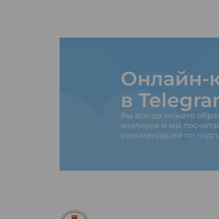
Онлайн-к
в Telegr
Вы всегда можете обра
анализов и мы посчита
рекомендации по подго