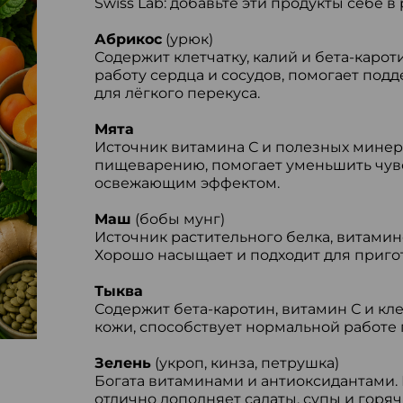
Swiss Lab: добавьте эти продукты себе 
Абрикос
(урюк)
Содержит клетчатку, калий и бета-каро
работу сердца и сосудов, помогает под
для лёгкого перекуса.
Мята
Источник витамина С и полезных минер
пищеварению, помогает уменьшить чувс
освежающим эффектом.
Маш
(бобы мунг)
Источник растительного белка, витамин
Хорошо насыщает и подходит для пригот
Тыква
Содержит бета-каротин, витамин С и кле
кожи, способствует нормальной работе
Зелень
(укроп, кинза, петрушка)
Богата витаминами и антиоксидантами.
отлично дополняет салаты, супы и горяч