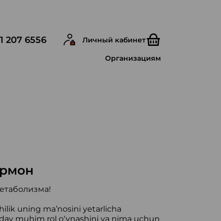
1 207 6556
Личный кабинет
Организациям
ормон
метаболизма!
hilik uning ma’nosini yetarlicha
day muhim rol o‘ynashini va nima uchun