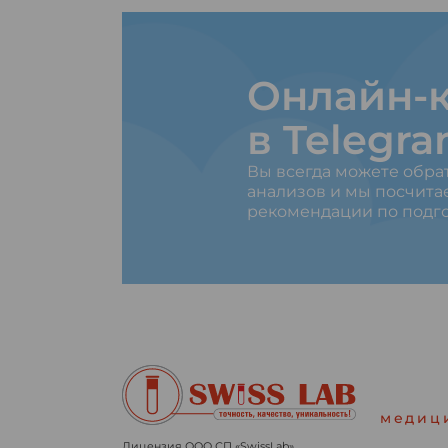
Онлайн-к
в Telegr
Вы всегда можете обра
анализов и мы посчита
рекомендации по подго
медиц
Лицензия ООО СП «SwissLab»