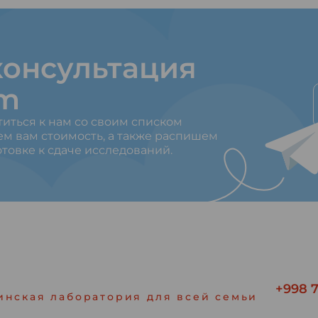
онсультация
am
титься к нам со своим списком
ем вам стоимость, а также распишем
товке к сдаче исследований.
+998 7
инская лаборатория для всей семьи