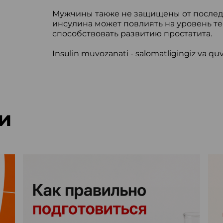
Мужчины также не защищены от послед
инсулина может повлиять на уровень те
способствовать развитию простатита.
Insulin muvozanati - salomatligingiz va quv
и