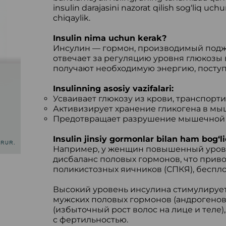
insulin darajasini nazorat qilish sog‘liq uc
chiqaylik.
Insulin nima uchun kerak?
Инсулин — гормон, производимый подж
отвечает за регуляцию уровня глюкозы 
получают необходимую энергию, посту
Insulinning asosiy vazifalari:
Усваивает глюкозу из крови, транспортир
Активизирует хранение гликогена в мы
Предотвращает разрушение мышечной 
Insulin jinsiy gormonlar bilan ham bog‘l
Например, у женщин повышенный уров
дисбаланс половых гормонов, что приво
поликистозных яичников (СПКЯ), беспло
Высокий уровень инсулина стимулируе
мужских половых гормонов (андрогенов)
(избыточный рост волос на лице и теле
с фертильностью.