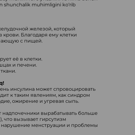
hun shunchalik muhimligini ko‘rib
елудочной железой, который
в крови. Благодаря ему клетки
пающую с пищей.
ует её в клетки.
шцах и печени.
ткани.
iq!
ень инсулина может спровоцировать
дит к таким явлениям, как синдром
дие, ожирение и угревая сыпь.
т надпочечники вырабатывать больше
, что вызывает гирсутизм
), нарушение менструации и проблемы