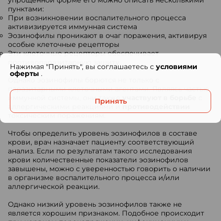
упрощенной форме его можно описать несколькими
пунктами:
При возникновении воспалительного процесса
активизируется иммунная система
Эозинофилы проникают в очаг поражения, активируя
особые клеточные рецепторы
Эти клеточные рецепторы обеспечивает
противопаразитарную защиту
Нажимая "Принять", вы соглашаетесь с
условиями
оферты
.
Однако эозинофилы борются не только с
паразитарными клеточными агентами. Являясь частью
иммунной системы, они также
участвуют в борьбе
с
Принять
аллергическими реакциями и
противодействии
токсическим поражениям.
Чтобы определить уровень эозинофилов в составе
крови, врач назначает пациенту соответствующий
анализ. Если по результатам такого исследования
крови количественные показатели эозинофилов
завышены, можно с уверенностью говорить о наличии
в организме воспалительного процесса и/или
аллергической реакции.
Однако низкий уровень эозинофилов также не
является хорошим признаком. Подобное происходит