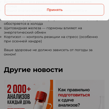
Витамин D — его уровень падает из-за нехватки
солнца
Принять
Общий анализ крови — оценка иммунитета и
выявление скрытых воспалений
Железо и ферритин — профилактика анемии, которая
обостряется в холода
Щитовидная железа — гормоны влияют на
энергетический обмен
Кортизол — контроль реакции на стресс (особенно
при осенней хандре)
Ваше здоровье не должно зависеть от погоды за
окном!
Другие новости