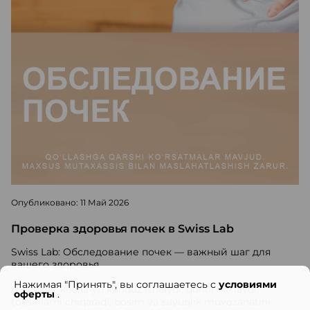
Опубликовано: 11 Май 2026
Проверка здоровья почек в Swiss Lab
Swiss Lab: Обследование почек — важный шаг для
вашего здоровья
Нажимая "Принять", вы соглашаетесь с
условиями
Buyraklar kecha-yu kunduz ishlaydi: qonni filtrlaydi,
оферты
.
toksinlarni chiqaradi, bosim va suyuqlik muvozanatini