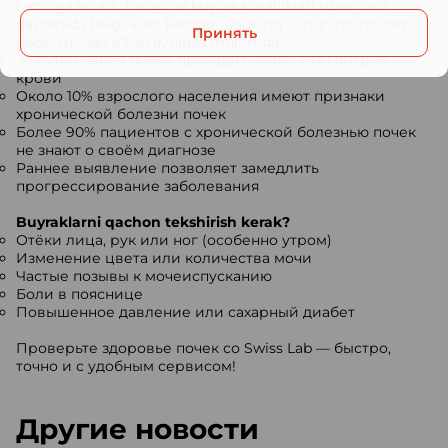
tartibga soladi. Ko‘pgina buyrak kasalliklari uzoq vaqt
davomida belgilarsiz kechadi, shuning uchun muntazam
Принять
tekshiruvdan o‘tish ayniqsa muhimdir.
За сутки через почки проходит около 1500 литров
крови
Около 10% взрослого населения имеют признаки
хронической болезни почек
Более 90% пациентов с хронической болезнью почек
не знают о своём диагнозе
Раннее выявление позволяет замедлить
прогрессирование заболевания
Buyraklarni qachon tekshirish kerak?
Отёки лица, рук или ног (особенно утром)
Изменение цвета или количества мочи
Частые позывы к мочеиспусканию
Боли в пояснице
Повышенное давление или сахарный диабет
Проверьте здоровье почек со Swiss Lab — быстро,
точно и с удобным сервисом!
Другие новости