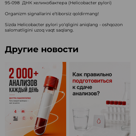
95-098 ДНК хеликобактера (Helicobacter pylori)
Organizm signallarini e’tiborsiz qoldirmang!
Sizda Helicobacter pylori yo‘qligini aniqlang - oshqozon
salomatligini uzoq vaqt saqlang.
Другие новости