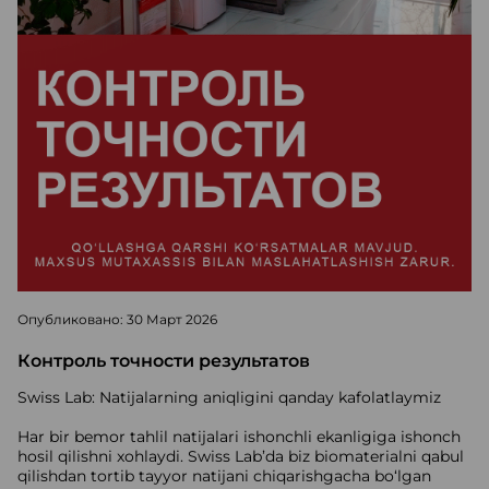
Опубликовано: 30 Март 2026
Контроль точности результатов
Swiss Lab: Natijalarning aniqligini qanday kafolatlaymiz
Har bir bemor tahlil natijalari ishonchli ekanligiga ishonch
hosil qilishni xohlaydi. Swiss Lab’da biz biomaterialni qabul
qilishdan tortib tayyor natijani chiqarishgacha bo‘lgan