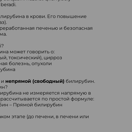
beradi.
лирубина в крови. Его повышение
з).
реработанная печенью и безопасная
ма.
i?
на может говорить о:
ый, токсический), цирроз
ая болезнь, опухоли
рубина
 и
непрямой (свободный)
билирубин.
ин?
лирубина не измеряется напрямую в
 рассчитывается по простой формуле:
ин – Прямой билирубин
аком этапе (до печени, в печени или