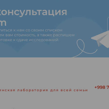
онсультация
am
титься к нам со своим списком
ем вам стоимость, а также распишем
товке к сдаче исследований.
+998 7
инская лаборатория для всей семьи