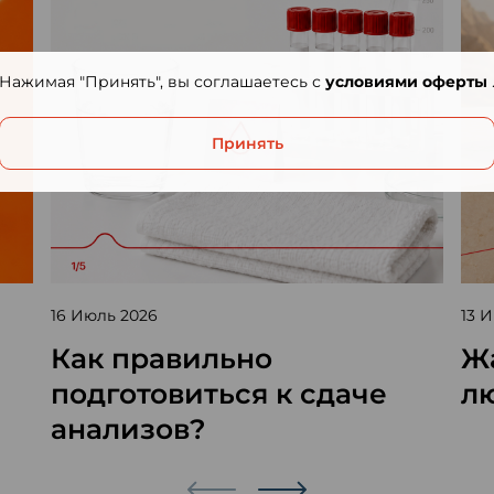
Нажимая "Принять", вы соглашаетесь с
условиями оферты
Принять
16 Июль 2026
13 
Как правильно
Жа
подготовиться к сдаче
л
анализов?