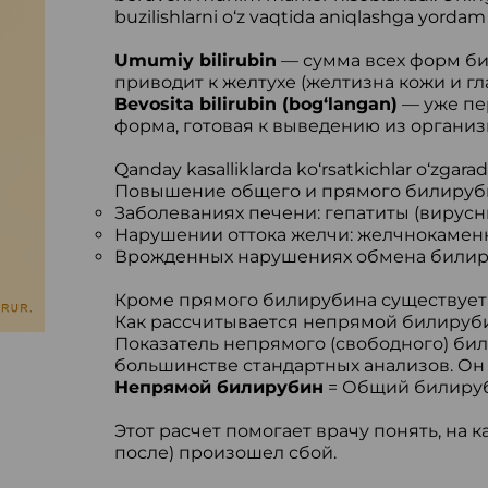
buzilishlarni o‘z vaqtida aniqlashga yordam 
Umumiy bilirubin
— сумма всех форм би
приводит к желтухе (желтизна кожи и гла
Bevosita bilirubin (bog‘langan)
— уже пе
форма, готовая к выведению из организ
Qanday kasalliklarda ko‘rsatkichlar o‘zgarad
Повышение общего и прямого билируби
Заболеваниях печени: гепатиты (вирусн
Нарушении оттока желчи: желчнокаменн
Врожденных нарушениях обмена били
Кроме прямого билирубина существует
Как рассчитывается непрямой билируб
Показатель непрямого (свободного) би
большинстве стандартных анализов. Он
Непрямой билирубин
= Общий билируб
Этот расчет помогает врачу понять, на к
после) произошел сбой.