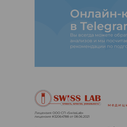
Онлайн-к
в Telegr
Вы всегда можете обра
анализов и мы посчита
рекомендации по подго
медиц
Лицензия ООО СП «SwissLab»
лицензия #32064788 от 08.06.2021