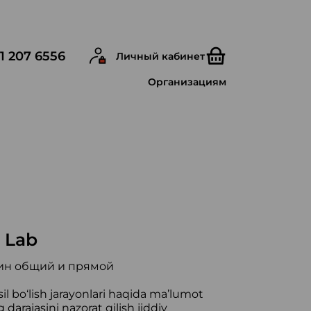
1 207 6556
Личный кабинет
Организациям
 Lab
бин общий и прямой
osil bo‘lish jarayonlari haqida ma’lumot
arajasini nazorat qilish jiddiy