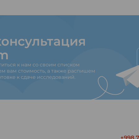
онсультация
am
титься к нам со своим списком
ем вам стоимость, а также распишем
товке к сдаче исследований.
+998 7