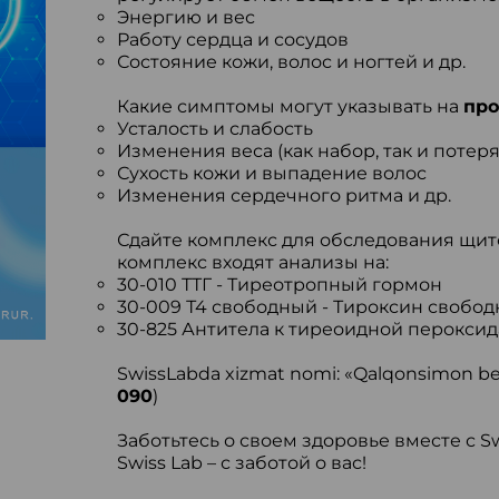
Энергию и вес
Работу сердца и сосудов
Состояние кожи, волос и ногтей и др.
Какие симптомы могут указывать на
про
Усталость и слабость
Изменения веса (как набор, так и потеря
Сухость кожи и выпадение волос
Изменения сердечного ритма и др.
Сдайте комплекс для обследования щито
комплекс входят анализы на:
30-010 ТТГ - Тиреотропный гормон
30-009 Т4 свободный - Тироксин свобо
30-825 Антитела к тиреоидной пероксид
SwissLabda xizmat nomi: «Qalqonsimon bezn
090
)
Заботьтесь о своем здоровье вместе с Sw
Swiss Lab – с заботой о вас!