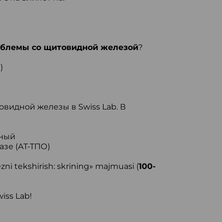
блемы со щитовидной железой
?
)
видной железы в Swiss Lab. В
дный
азе (АТ-ТПО)
i tekshirish: skrining» majmuasi (
100-
iss Lab!