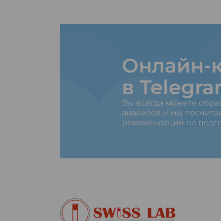
Онлайн-к
в Telegr
Вы всегда можете обра
анализов и мы посчита
рекомендации по подго