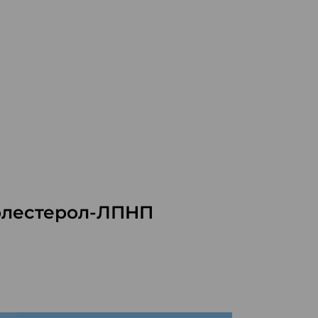
олестерол-ЛПНП