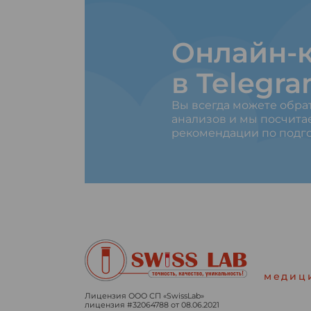
Онлайн-к
в Telegr
Вы всегда можете обра
анализов и мы посчита
рекомендации по подго
медиц
Лицензия ООО СП «SwissLab»
лицензия #32064788 от 08.06.2021