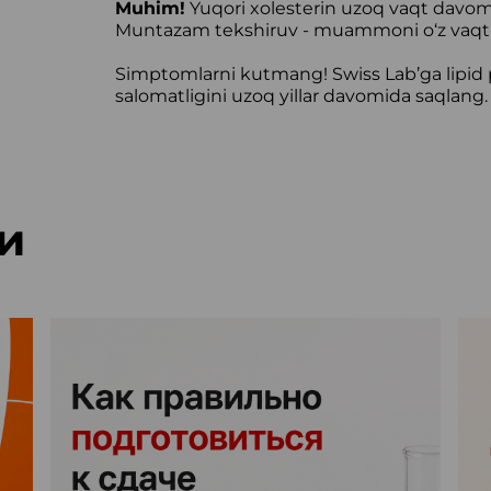
Muhim!
Yuqori xolesterin uzoq vaqt davom
Muntazam tekshiruv - muammoni o‘z vaqtid
Simptomlarni kutmang! Swiss Lab’ga lipid pr
salomatligini uzoq yillar davomida saqlang.
и