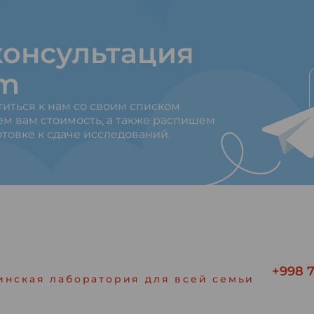
онсультация
am
титься к нам со своим списком
ем вам стоимость, а также распишем
товке к сдаче исследований.
+998 7
инская лаборатория для всей семьи