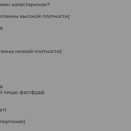
шим» холестерином?
теины высокой плотности):
ов
еины низкой плотности):
а:
 пищи, фастфуда)
ет)
ипертония)