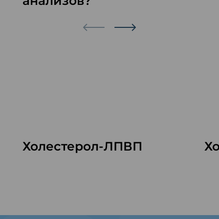
анализов?
Холестерол-ЛПВП
Х