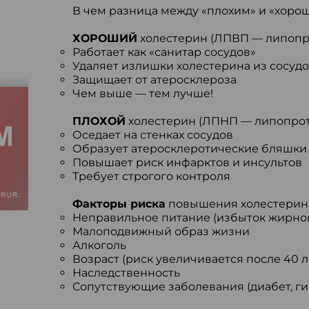
В чем разница между «плохим» и «хоро
ХОРОШИЙ
холестерин (ЛПВП — липопро
Работает как «санитар сосудов»
Удаляет излишки холестерина из сосуд
Защищает от атеросклероза
Чем выше — тем лучше!
ПЛОХОЙ
холестерин (ЛПНП — липопрот
Оседает на стенках сосудов
Образует атеросклеротические бляшки
Повышает риск инфарктов и инсультов
Требует строгого контроля
Факторы риска
повышения холестерин
Неправильное питание (избыток жирной
Малоподвижный образ жизни
Алкоголь
Возраст (риск увеличивается после 40 л
Наследственность
Сопутствующие заболевания (диабет, г