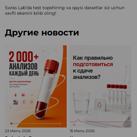
Swiss Lab’da test topshiring va qaysi daraxtlar siz uchun
xavfli ekanini bilib oling!
Другие новости
23 Июль 2026
16 Июль 2026
1