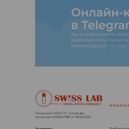
Онлайн-к
в Telegr
Вы всегда можете обра
анализов и мы посчита
рекомендации по подго
медиц
Лицензия ООО СП «SwissLab»
лицензия #32064788 от 08.06.2021
Анализы
Лаборато