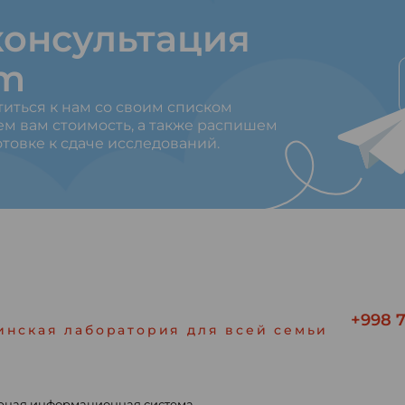
онсультация
am
титься к нам со своим списком
ем вам стоимость, а также распишем
товке к сдаче исследований.
+998 7
инская лаборатория для всей семьи
рная информационная система