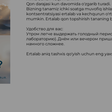
Qon darajasi kun davomida o'zgarib turadi.
Bizning tanamiz ichki soatga muvofiq ishlay
kontsentratsiyasi ertalab va kechqurun o'rtas
mumkin. Ertalab qon topshirish tananing bar
Удобство для вас:
Утром легче выдержать голодный период
лабораторию). Днём или вечером пришлос
намного сложнее.
Ertalab aniq tashxis qo'yish uchun eng yaxs