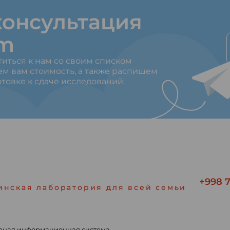
онсультация
am
титься к нам со своим списком
ем вам стоимость, а также распишем
товке к сдаче исследований.
+998 7
инская лаборатория для всей семьи
рная информационная система