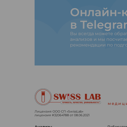
Онлайн-к
в Telegr
Вы всегда можете обра
анализов и мы посчита
рекомендации по подго
медиц
Лицензия ООО СП «SwissLab»
лицензия #32064788 от 08.06.2021
Анализы
Лаборато