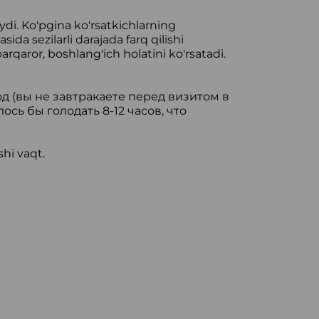
di. Ko'pgina ko'rsatkichlarning
ida sezilarli darajada farq qilishi
qaror, boshlang'ich holatini ko'rsatadi.
 (вы не завтракаете перед визитом в
ь бы голодать 8-12 часов, что
hi vaqt.