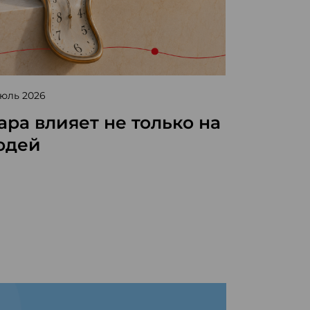
Июль 2026
13 Июль 2026
ра влияет не только на
8 июля
юдей
день б