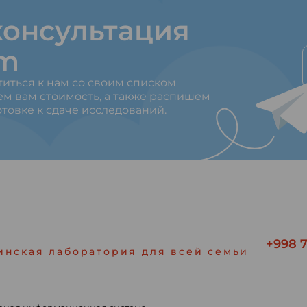
онсультация
am
титься к нам со своим списком
ем вам стоимость, а также распишем
товке к сдаче исследований.
+998 7
инская лаборатория для всей семьи