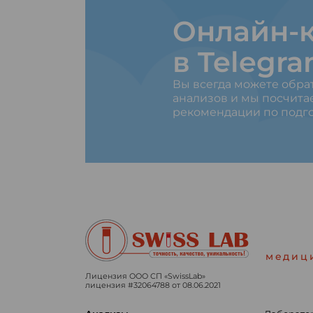
Онлайн-к
в Telegr
Вы всегда можете обра
анализов и мы посчита
рекомендации по подго
медиц
Лицензия ООО СП «SwissLab»
лицензия #32064788 от 08.06.2021