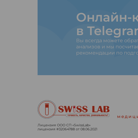
Онлайн-к
в Telegr
Вы всегда можете обра
анализов и мы посчита
рекомендации по подго
медиц
Лицензия ООО СП «SwissLab»
лицензия #32064788 от 08.06.2021