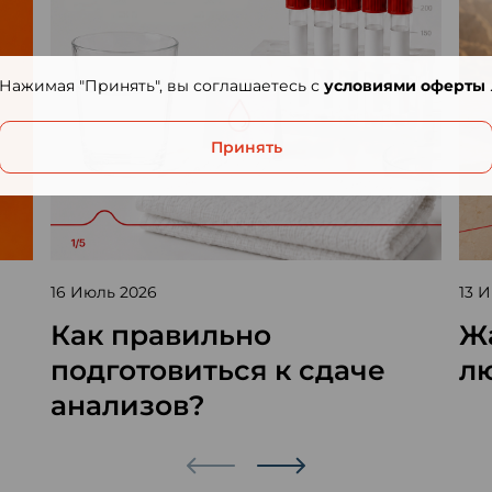
Нажимая "Принять", вы соглашаетесь с
условиями оферты
Принять
16 Июль 2026
13 
Как правильно
Жа
подготовиться к сдаче
л
анализов?