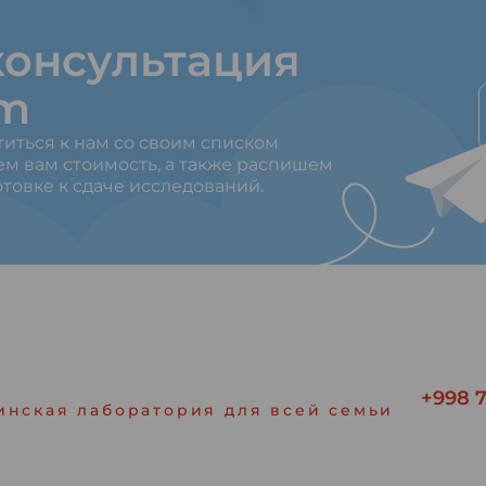
онсультация
am
титься к нам со своим списком
ем вам стоимость, а также распишем
товке к сдаче исследований.
+998 7
инская лаборатория для всей семьи