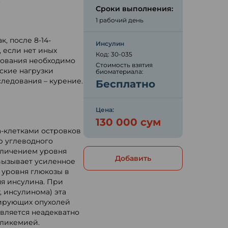
.
Сроки выполнения:
ю
1 рабочий день
, после 8-14-
Инсулин
, если нет иных
Код: 30-035
дования необходимо
Стоимость взятия
ские нагрузки
биоматериала:
следования – курение.
Бесплатно
Цена:
130 000 сум
-клетками островков
р углеводного
еличением уровня
Добавить
вызывает усиленное
 уровня глюкозы в
ня инсулина. При
, инсулинома) эта
тирующих опухолей
вляется неадекватно
гликемией.