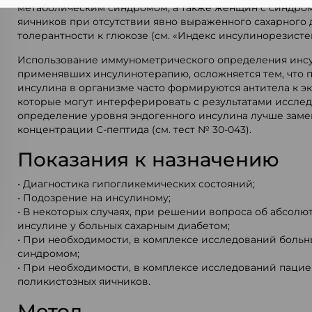
метаболическим синдромом, а также женщин с синдро
яичников при отсутствии явно выраженного сахарного
толерантности к глюкозе (см. «Индекс инсулинорезист
Использование иммунометрического определения инсу
применявших инсулинотерапию, осложняется тем, что
инсулина в организме часто формируются антитела к э
которые могут интерферировать с результатами исслед
определение уровня эндогенного инсулина лучше зам
концентрации С-пептида (см. тест № 30-043).
Показания к назначению
• Диагностика гипогликемических состояний;
• Подозрение на инсулиному;
• В некоторых случаях, при решении вопроса об абсолю
инсулине у больных сахарным диабетом;
• При необходимости, в комплексе исследований больн
синдромом;
• При необходимости, в комплексе исследований паци
поликистозных яичников.
Метод