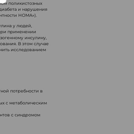
мом поликистозных
 диабета и нарушения
ентности НОМА»).
лина у людей,
 при применении
кзогенному инсулину,
ования. В этом случае
енить исследованием
тной потребности в
ых с метаболическим
ентов с синдромом