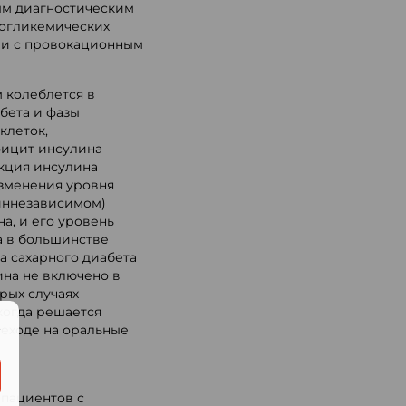
ым диагностическим
погликемических
нии с провокационным
 колеблется в
бета и фазы
клеток,
фицит инсулина
укция инсулина
изменения уровня
линнезависимом)
а, и его уровень
а в большинстве
а сахарного диабета
ина не включено в
рых случаях
когда решается
.
реходе на оральные
пациентов с