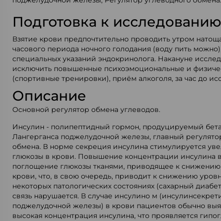
поджелудочной железы; Регулятор углеводного обмена
Подготовка к исследовани
Взятие крови предпочтительно проводить утром натощак
часового периода ночного голодания (воду пить можно)
специальных указаний эндокринолога. Накануне иссле
исключить повышенные психоэмоциональные и физиче
(спортивные тренировки), приём алкоголя, за час до ис
Описание
Основной регулятор обмена углеводов.
Инсулин - полипептидный гормон, продуцируемый бета
Лангерганса поджелудочной железы, главный регулято
обмена. В норме секреция инсулина стимулируется ув
глюкозы в крови. Повышение концентрации инсулина 
поглощение глюкозы тканями, приводящее к снижению
крови, что, в свою очередь, приводит к снижению уров
некоторых патологических состояниях (сахарный диабет
связь нарушается. В случае инсулино м (инсулинсекре
поджелудочной железы) в крови пациентов обычно выя
высокая концентрация инсулина, что проявляется гипо