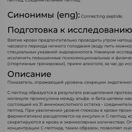
пептид; Соединительный пептид.
Синонимы (eng):
Connecting peptide.
Подготовка к исследовани
Взятие крови предпочтительно проводить утром натощак
часового периода ночного голодания (воду пить можно)
специальных указаний эндокринолога. Накануне иссле
исключить повышенные психоэмоциональные и физиче
(спортивные тренировки), прием алкоголя, за час до ис
Описание
Показатель, отражающий уровень секреции эндогенно
С-пептид образуется в результате расщепления протеа
молекуле проинсулина между альфа- и бета-цепями нах
состоящий из 31 аминокислотного остатка - соединител
пептид. При увеличении уровня глюкозы в крови прои
ферментативно расщепляется на инсулин и С-пептид, к
секретируются в кровь в эквимолярных количествах. 
концентрации С-пептида, таким образом, позволяет оц