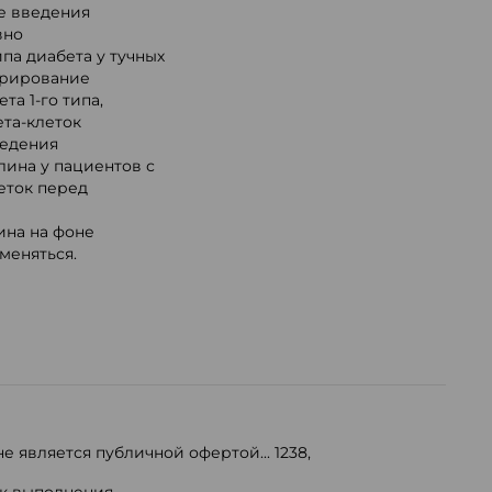
не введения
вно
па диабета у тучных
орирование
а 1-го типа,
та-клеток
редения
ина у пациентов с
леток перед
ина на фоне
меняться.
е является публичной офертой...
1238
,