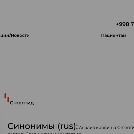
+998 7
ции/Новости
Пациентам
 уникальность.
С-пептид
Синонимы (rus):
Анализ крови на С-пепт