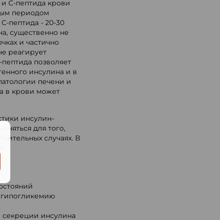
и С-пептида крови
зным периодом
С-пептида - 20-30
ина, существенно не
чках и частично
не реагирует
-пептида позволяет
енного инсулина и в
патологии печени и
а в крови может
стики инсулин-
еняться для того,
.
мнительных случаях. В
т.
остояний
ю гипогликемию
и секреции инсулина