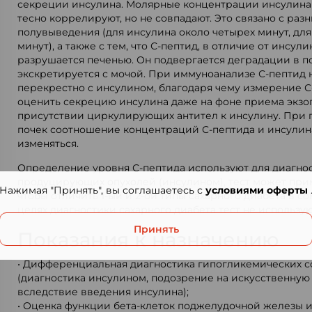
секреции инсулина. Молярные концентрации инсулина 
тесно коррелируют, но не совпадают. Это связано с ра
полувыведения (для инсулина около четырех минут, для 
минут), а также с тем, что С-пептид, в отличие от инсул
разрушается печенью. Он подвергается деградации в по
экскретируется с мочой. При иммуноанализе С-пептид 
перекрестно с инсулином, благодаря чему измерение С
оценить секрецию инсулина даже на фоне приема экзог
присутствии циркулирующих антител к инсулину. При 
почек соотношение концентраций С-пептида и инсулин
изменяться.
Определение уровня С-пептида используют для диагно
продуцирующих опухолей (инсулином), тест может прим
Нажимая "Принять", вы соглашаетесь с
условиями оферты
чтобы отличить 1-ый и 2-ой типы сахарного диабета в со
целях диагностики сахарного диабета тест не использую
Принять
Показания к назначению
• Дифференциальная диагностика гипогликемических с
(диагностика инсулином, подозрение на искусственну
вследствие введения инсулина);
• Оценка функции бета-клеток поджелудочной железы 