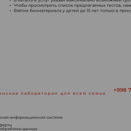
В каталоге услуг указан максимально возможный срок
Чтобы просмотреть список предлагаемых тестов, наж
Взятие биоматериала у детей до 15 лет только в при
+998 7
инская лаборатория для всей семьи
рная информационная система
ы
оферты
 обработки данных