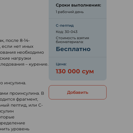
Сроки выполнения:
1 рабочий день
С-пептид
ю
Код: 30-043
Стоимость взятия
, после 8-14-
биоматериала:
, если нет иных
Бесплатно
дования необходимо
ские нагрузки
следования – курение.
Цена:
130 000 сум
го инсулина.
Добавить
зами проинсулина. В
одится фрагмент,
ьный пептид, или C-
нсулин
оторые
Определение
енить уровень