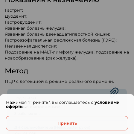
Гастрит;
Дуоденит;
Гастродуоденит;
Язвенная болезнь желудка;
Язвенная болезнь двенадцатиперстной кишки;
Гастроэзофагеальная рефлюксная болезнь (ГЭРБ);
Неязвенная диспепсия;
Подозрение на MALT-лимфому желудка, подозрение на
новообразование (рак желудка).
Метод
ПЦР с детекцией в режиме реального времени.
Код: 95-098
Нажимая "Принять", вы соглашаетесь с
условиями
оферты
.
Сроки выполнения:
3 рабочих дня
Принять
ДНК хеликобактера (Helicobacter pylori)
Код: 95-098