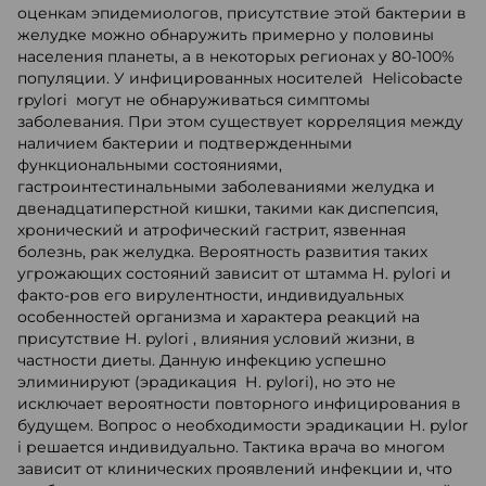
оценкам эпидемиологов, присутствие этой бактерии в
желудке можно обнаружить примерно у половины
населения планеты, а в некоторых регионах у 80-100%
популяции. У инфицированных носителей Helicobacte
rpylori могут не обнаруживаться симптомы
заболевания. При этом существует корреляция между
наличием бактерии и подтвержденными
функциональными состояниями,
гастроинтестинальными заболеваниями желудка и
двенадцатиперстной кишки, такими как диспепсия,
хронический и атрофический гастрит, язвенная
болезнь, рак желудка. Вероятность развития таких
угрожающих состояний зависит от штамма Н. pylori и
факто-ров его вирулентности, индивидуальных
особенностей организма и характера реакций на
присутствие Н. pylori , влияния условий жизни, в
частности диеты. Данную инфекцию успешно
элиминируют (эрадикация Н. pylori), но это не
исключает вероятности повторного инфицирования в
будущем. Вопрос о необходимости эрадикации Н. pylor
i решается индивидуально. Тактика врача во многом
зависит от клинических проявлений инфекции и, что