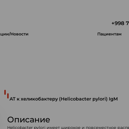
+998 7
ции/Новости
Пациентам
 уникальность.
АТ к хеликобактеру (Helicobacter pylori) IgM
Описание
Helicobacter pylori имеет широкое и повсеместное расп