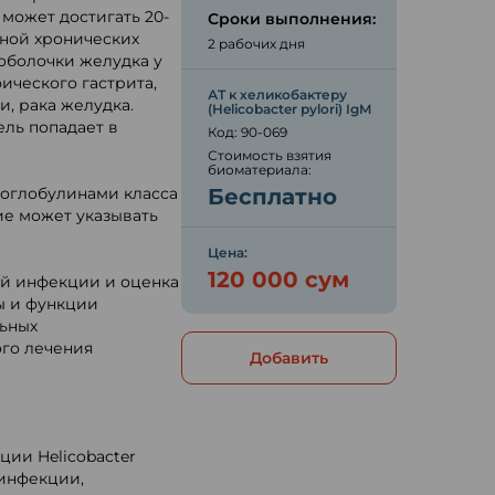
может достигать 20-
Сроки выполнения:
чиной хронических
2 рабочих дня
оболочки желудка у
ического гастрита,
АТ к хеликобактеру
, рака желудка.
(Helicobacter pylori) IgM
ль попадает в
Код: 90-069
Стоимость взятия
биоматериала:
оглобулинами класса
Бесплатно
ие может указывать
Цена:
120 000 сум
й инфекции и оценка
ы и функции
льных
го лечения
Добавить
ции Helicobacter
 инфекции,