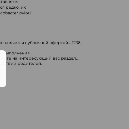
ставлены
я редко, их
bacter pylori.
е является публичной офертой...
1238
,
 выполнения...
мите на интересующий вас раздел...
.
сутствии родителей.