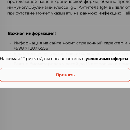
протекающей чаще в хронической форме, обычно пред
иммуноглобулинами класса IgG. Антитела IgM выявляютс
присутствие может указывать на раннюю инфекцию Helico
Важная информация!
Информация на сайте носит справочный характер и н
+998 71 207 6556
В каталоге услуг указан максимально возможный срок
Нажимая "Принять", вы соглашаетесь с
Чтобы просмотреть список предлагаемых тестов, наж
условиями оферты
Взятие биоматериала у детей до 15 лет только в при
Принять