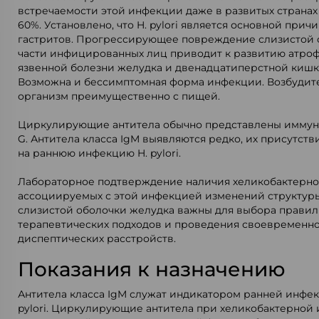
встречаемости этой инфекции даже в развитых странах 
60%. Установлено, что H. pylori является основной при
гастритов. Прогрессирующее повреждение слизистой 
части инфицированных лиц приводит к развитию атроф
язвенной болезни желудка и двенадцатиперстной кишки
Возможна и бессимптомная форма инфекции. Возбудите
организм преимущественно с пищей.
Циркулирующие антитела обычно представлены иммун
G. Антитела класса IgM выявляются редко, их присутств
на раннюю инфекцию H. pylori.
Лабораторное подтверждение наличия хеликобактерно
ассоциируемых с этой инфекцией изменений структур
слизистой оболочки желудка важны для выбора прави
терапевтических подходов и проведения своевременно
диспептических расстройств.
Показания к назначению
Антитела класса IgM служат индикатором ранней инфек
pylori. Циркулирующие антитела при хеликобактерной