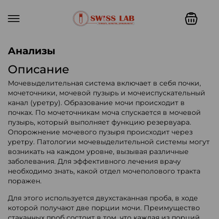
Swiss lab. Точность, качество,
Анализы
Описание
Мочевыделительная система включает в себя почки,
мочеточники, мочевой пузырь и мочеиспускательный
канал (уретру). Образование мочи происходит в
почках. По мочеточникам моча спускается в мочевой
пузырь, который выполняет функцию резервуара.
Опорожнение мочевого пузыря происходит через
уретру. Патологии мочевыделительной системы могут
возникать на каждом уровне, вызывая различные
заболевания. Для эффективного лечения врачу
необходимо знать, какой отдел мочеполового тракта
поражен.
Для этого используется двухстаканная проба, в ходе
которой получают две порции мочи. Преимущество
стаканных проб состоит в том, что каждая из порций