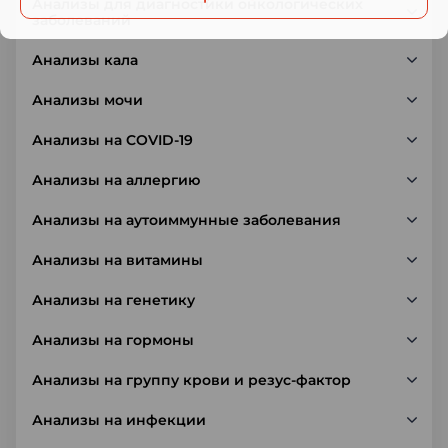
Анализы для диагностики онкологических
заболеваний
Анализы кала
Анализы мочи
Анализы на COVID-19
Анализы на аллергию
Анализы на аутоиммунные заболевания
Анализы на витамины
Анализы на генетику
Анализы на гормоны
Анализы на группу крови и резус-фактор
Анализы на инфекции