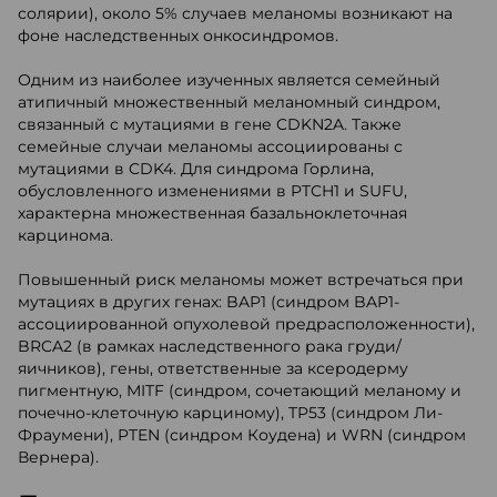
солярии), около 5% случаев меланомы возникают на
фоне наследственных онкосиндромов.
Одним из наиболее изученных является семейный
атипичный множественный меланомный синдром,
связанный с мутациями в гене CDKN2A. Также
семейные случаи меланомы ассоциированы с
мутациями в CDK4. Для синдрома Горлина,
обусловленного изменениями в PTCH1 и SUFU,
характерна множественная базальноклеточная
карцинома.
Повышенный риск меланомы может встречаться при
мутациях в других генах: BAP1 (синдром BAP1-
ассоциированной опухолевой предрасположенности),
BRCA2 (в рамках наследственного рака груди/
яичников), гены, ответственные за ксеродерму
пигментную, MITF (синдром, сочетающий меланому и
почечно-клеточную карциному), TP53 (синдром Ли-
Фраумени), PTEN (синдром Коудена) и WRN (синдром
Вернера).