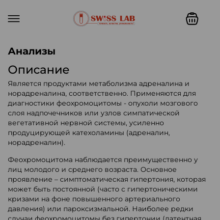
Swiss lab. Точность, качество,
Анализы
Описание
Является продуктами метаболизма адреналина и
норадреналина, соответственно. Применяются для
диагностики феохромоцитомы - опухоли мозгового
слоя надпочечников или узлов симпатической
вегетативной нервной системы, усиленно
продуцирующей катехоламины (адреналин,
норадреналин).
Феохромоцитома наблюдается преимущественно у
лиц молодого и среднего возраста. Основное
проявление – симптоматическая гипертония, которая
может быть постоянной (часто с гипертоническими
кризами на фоне повышенного артериального
давления) или пароксизмальной. Наиболее редки
случаи феохромоцитомы без гипертонии (латентная