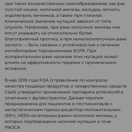
при таких злокачественных новообразованиях, как рак
толстой кишки, молочной железы, желудка, легкого,
эндометрия, яичников, а также при глиомах.
Клиническое значение мутаций зависит от типа
опухоли. Например, при раке молочной железы они
могут указывать на относительно более
благоприятный прогноз, а при немелкоклеточном раке
легкого — быть связаны с устойчивостью к лечению
ингибиторами тирозинкиназы EGFR. При
колоректальном раке наличие этих мутаций может
влиять на эффективность терапии с применением
аспирина.
В мае 2019 года FDA (Управление по контролю
качества пищевых продуктов и лекарственных средств
США) утвердило применение препарата алпелисиб в
сочетании с фулвестрантом. Данная терапия
предназначена для пациенток в постменопаузе с
метастатическим гормон-рецептор-положительным
(ER+), HER2-негативным раком молочной железы, у
которых подтверждено наличие мутации в гене
PIK3CA.