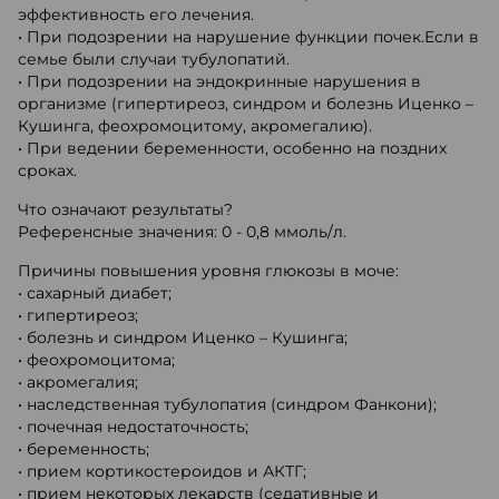
эффективность его лечения.
• При подозрении на нарушение функции почек.Если в
семье были случаи тубулопатий.
• При подозрении на эндокринные нарушения в
организме (гипертиреоз, синдром и болезнь Иценко –
Кушинга, феохромоцитому, акромегалию).
• При ведении беременности, особенно на поздних
сроках.
Что означают результаты?
Референсные значения: 0 - 0,8 ммоль/л.
Причины повышения уровня глюкозы в моче:
• сахарный диабет;
• гипертиреоз;
• болезнь и синдром Иценко – Кушинга;
• феохромоцитома;
• акромегалия;
• наследственная тубулопатия (синдром Фанкони);
• почечная недостаточность;
• беременность;
• прием кортикостероидов и АКТГ;
• прием некоторых лекарств (седативные и