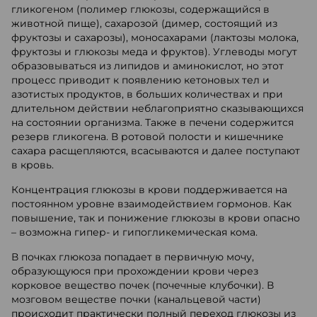
гликогеном (полимер глюкозы, содержащийся в
животной пище), сахарозой (димер, состоящий из
фруктозы и сахарозы), моносахарами (лактозы молока,
фруктозы и глюкозы меда и фруктов). Углеводы могут
образовываться из липидов и аминокислот, но этот
процесс приводит к появлению кетоновых тел и
азотистых продуктов, в больших количествах и при
длительном действии неблагоприятно сказывающихся
на состоянии организма. Также в печени содержится
резерв гликогена. В ротовой полости и кишечнике
сахара расщепляются, всасываются и далее поступают
в кровь.
Концентрация глюкозы в крови поддерживается на
постоянном уровне взаимодействием гормонов. Как
повышение, так и понижение глюкозы в крови опасно
– возможна гипер- и гипогликемическая кома.
В почках глюкоза попадает в первичную мочу,
образующуюся при прохождении крови через
корковое вещество почек (почечные клубочки). В
мозговом веществе почки (канальцевой части)
происходит практически полный переход глюкозы из