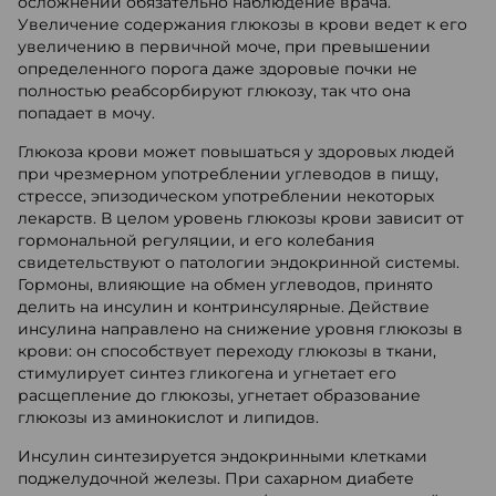
осложнений обязательно наблюдение врача.
Увеличение содержания глюкозы в крови ведет к его
увеличению в первичной моче, при превышении
определенного порога даже здоровые почки не
полностью реабсорбируют глюкозу, так что она
попадает в мочу.
Глюкоза крови может повышаться у здоровых людей
при чрезмерном употреблении углеводов в пищу,
стрессе, эпизодическом употреблении некоторых
лекарств. В целом уровень глюкозы крови зависит от
гормональной регуляции, и его колебания
свидетельствуют о патологии эндокринной системы.
Гормоны, влияющие на обмен углеводов, принято
делить на инсулин и контринсулярные. Действие
инсулина направлено на снижение уровня глюкозы в
крови: он способствует переходу глюкозы в ткани,
стимулирует синтез гликогена и угнетает его
расщепление до глюкозы, угнетает образование
глюкозы из аминокислот и липидов.
Инсулин синтезируется эндокринными клетками
поджелудочной железы. При сахарном диабете