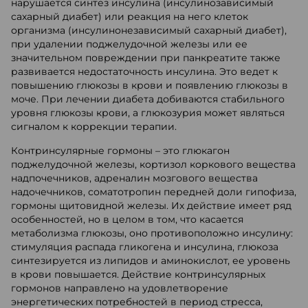
нарушается синтез инсулина (инсулинозависимый
сахарный диабет) или реакция на него клеток
организма (инсулинонезависимый сахарный диабет),
при удалении поджелудочной железы или ее
значительном повреждении при панкреатите также
развивается недостаточность инсулина. Это ведет к
повышению глюкозы в крови и появлению глюкозы в
моче. При лечении диабета добиваются стабильного
уровня глюкозы крови, а глюкозурия может являться
сигналом к коррекции терапии.
Контринсулярные гормоны – это глюкагон
поджелудочной железы, кортизол коркового вещества
надпочечников, адреналин мозгового вещества
надочечников, соматотропин передней доли гипофиза,
гормоны щитовидной железы. Их действие имеет ряд
особенностей, но в целом в том, что касается
метаболизма глюкозы, оно противоположно инсулину:
стимуляция распада гликогена и инсулина, глюкоза
синтезируется из липидов и аминокислот, ее уровень
в крови повышается. Действие контринсулярных
гормонов направлено на удовлетворение
энергетических потребностей в период стресса,