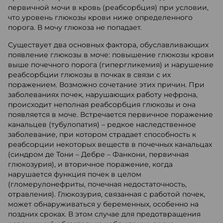
первичной мочи в кровь (реабсорбция) при условии,
что уровень глюкозы крови ниже определенного
порога. В мочу глюкоза не попадает.
Существует два основных фактора, обуславливающих
появление глюкозы в моче: повышение глюкозы крови
выше почечного порога (гипергликемия) и нарушение
реабсорбции глюкозы в почках в связи с их
поражением. Возможно сочетание этих причин. При
заболеваниях почек, нарушающих работу нефрона,
происходит неполная реабсорбция глюкозы и она
появляется в моче. Встречается первичное поражение
канальцев (тубулопатия) – редкое наследственное
заболевание, при котором страдает способность к
реабсорции некоторых веществ в почечных канальцах
(синдром де Тони – Дебре – Фанкони, первичная
глюкозурия), и вторичное поражение, когда
нарушается функция почек в целом
(гломерулонефриты, почечная недостаточность,
отравления). Глюкозурия, связанная с работой почек,
может обнаруживаться у беременных, особенно на
поздних сроках. В этом случае для предотвращения