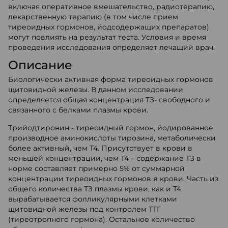
включая оперативное вмешательство, радиотерапию,
лекарственную терапию (в том числе прием
тиреоидных гормонов, йодсодержащих препаратов)
могут повлиять на результат теста. Условия и время
проведения исследования определяет лечащий врач.
Описание
Биологически активная форма тиреоидных гормонов
щитовидной железы. В данном исследовании
определяется общая концентрация ТЗ- свободного и
связанного с белками плазмы крови.
Трийодтиронин - тиреоидный гормон, йодированное
производное аминокислоты тирозина, метаболически
более активный, чем Т4. Присутствует в крови в
меньшей концентрации, чем Т4 – содержание ТЗ в
норме составляет примерно 5% от суммарной
концентрации тиреоидных гормонов в крови. Часть из
общего количества ТЗ плазмы крови, как и Т4,
вырабатывается фолликулярными клетками
щитовидной железы под контролем ТТГ
(тиреотропного гормона). Остальное количество