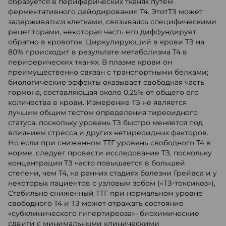
образуется в периферических тканях путем
ферментативного дейодирования Т4. ЭтотТЗ может
задерживаться клетками, связываясь специфическими
рецепторами, некоторая часть его диффундирует
обратно в кровоток. Циркулирующий в крови ТЗ на
80% происходит в результате метаболизма Т4 в
периферических тканях. В плазме крови он
преимущественно связан с транспортными белками;
биологические эффекты оказывает свободная часть
гормона, составляющая около 0,25% от общего его
количества в крови. Измерение ТЗ не является
лучшим общим тестом определения тиреоидного
статуса, поскольку уровень ТЗ быстро меняется под
влиянием стресса и других нетиреоидных факторов.
Но если при сниженном ТТГ уровень свободного Т4 в
норме, следует провести исследование ТЗ, поскольку
концентрация ТЗ часто повышается в большей
степени, чем Т4, на ранних стадиях болезни Грейвса и у
некоторых пациентов с узловым зобом («ТЗ-токсикоз»),
Стабильно сниженный ТТГ при нормальном уровне
свободного Т4 и ТЗ может отражать состояние
«субклинического гипертиреоза»- биохимические
сдвиги с минимальными клиническими