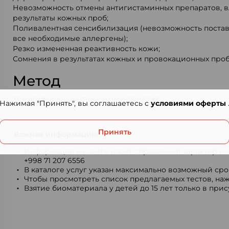
Невозможность отмены антигистаминных препаратов, 
результаты кожных проб;
Поливалентная сенсибилизация (невозможность поста
все необходимые аллергены);
Резко измененная реактивность кожи;
Сомнения в результатах кожных и провокационных проб
Метод
Хемилюминесцентный иммуноанализ.
Нажимая "Принять", вы соглашаетесь с
условиями оферты
Принять
Важная информация!
Информация на сайте носит справочный характер и н
+998 71 207 6556
В каталоге услуг указан максимально возможный срок
Чтобы просмотреть список предлагаемых тестов, наж
Взятие биоматериала у детей до 15 лет только в при