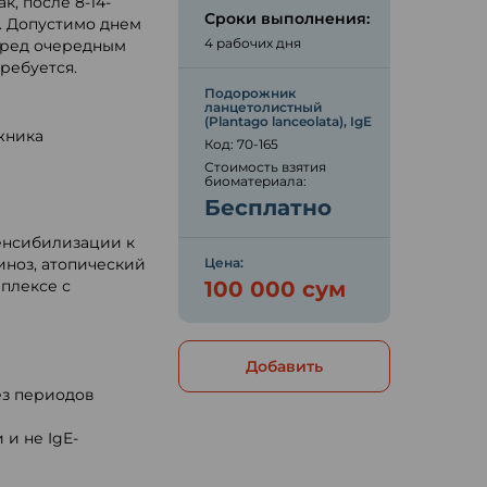
, после 8-14-
Сроки выполнения:
. Допустимо днем
4 рабочих дня
перед очередным
ребуется.
Подорожник
ланцетолистный
(Plantago lanceolata), IgE
жника
Код: 70-165
Стоимость взятия
биоматериала:
Бесплатно
енсибилизации к
иноз, атопический
Цена:
мплексе с
100 000 сум
Добавить
з периодов
и не IgE-