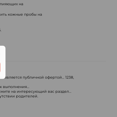
влияющих на
вить кожные пробы на
.
.
е является публичной офертой...
1238
,
 выполнения...
мите на интересующий вас раздел...
сутствии родителей.