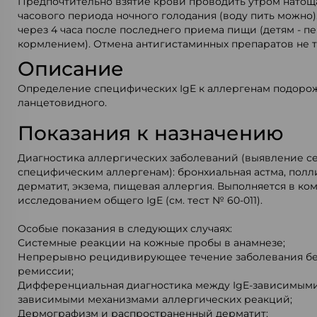
Предпочтительно взятие крови проводить утром натощак
часового периода ночного голодания (воду пить можно)
через 4 часа после последнего приема пищи (детям - 
кормлением). Отмена антигистаминных препаратов не т
Описание
Определение специфических IgE к аллергенам подоро
ланцетовидного.
Показания к назначению
Диагностика аллергических заболеваний (выявление с
специфическим аллергенам): бронхиальная астма, полл
дерматит, экзема, пищевая аллергия. Выполняется в ко
исследованием общего IgE (см. тест № 60-011).
Особые показания в следующих случаях:
Системные реакции на кожные пробы в анамнезе;
Непрерывно рецидивирующее течение заболевания бе
ремиссии;
Дифференциальная диагностика между IgE-зависимыми 
зависимыми механизмами аллергических реакций;
Дермографизм и распространенный дерматит;